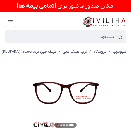
امكان صدور فاکتور برای
[تمامی بیمه ها]
سیویلیها
/
فروشگاه
/
فریم عینک طبی
/
عینک طبی برند دسپادا (DESPADA) مدل DSC290