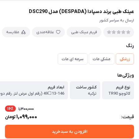
عینک طبی برند دسپادا (DESPADA) مدل DSC290
ارسال به سراسر کشور
فریم عینک طبی
علاقه‌مندی
مقایسه
رنگ
زرشکی
مشکی مات
سرمه ای مات
ویژگی‌ها
نوع فریم
کشور ساخت
ابعاد فریم
کائوچو TR90
ترکیه
16٪
1,300,000
1,099,000
قیمت:
تومان
افزودن به سبدخرید