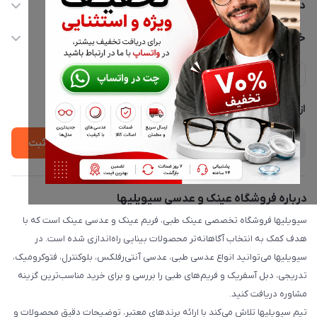
02177116909
دسترسی سریع
info@civiliha.com
حساب کاربری
خدمات مشتریان
ارسال فوری در تهران + ارسال به سراسر کشور
مجله فروشگاه
حریم خصوصی
لیست محصولات
پشتیبانی واتساپ 09397003162
درباره ما
از جدید‌ترین تخفیف‌ها با‌ خبر شوید
ثبت
درباره فروشگاه عینک و عدسی سیویلیها
سیویلیها فروشگاه تخصصی عینک طبی، فریم عینک و عدسی عینک است که با
هدف کمک به انتخاب آگاهانه‌تر محصولات بینایی راه‌اندازی شده است. در
سیویلیها می‌توانید انواع عدسی طبی، عدسی آنتی‌رفلکس، بلوکنترل، فتوکرومیک،
تدریجی، دبل آسفریک و فریم‌های طبی را بررسی و برای خرید مناسب‌ترین گزینه
مشاوره دریافت کنید.
تیم سیویلیها تلاش می‌کند با ارائه برندهای معتبر، توضیحات دقیق محصولات و