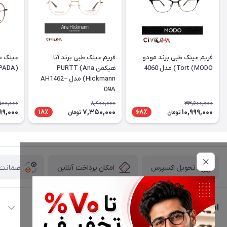
فریم عینک طبی برند مودو
فریم عینک طبی برند آنا
عینک طب
Tort (MODO) مدل 4060
هیکمن PURTT (Ana
(DESPADA) مدل DSC 5077
Hickmann) مدل AH1462–
09A
500,000
8,900,000
33,600,000
99,000
7,350,000
10,999,000
18٪
68٪
تومان
تومان
امکان پرداخت آنلاین
ضمانت ا
تحویل اکسپرس
اطلاعات تماس