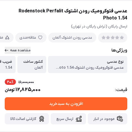
عدسی فتوکرومیک رودن اشتوک Rodenstock Perfalit
Photo 1.54
ارسال رایگان (تراش رایگان در تهران)
عدسی رودن اشتوک آلمان
علاقه‌مندی
مق
ویژگی‌ها
مشاهده همه
نوع عدسی
کشور ساخت
ضریب ف
عدسی فتوکرومیک رودن اشتوک Rodenstock Perfalit photo 1.54
آلمان
1.54
20٪
16,000,000
12,825,000
قیمت:
تومان
افزودن به سبدخرید
موجود در انبار
ارسال سریع
گارانتی اصالت کالا