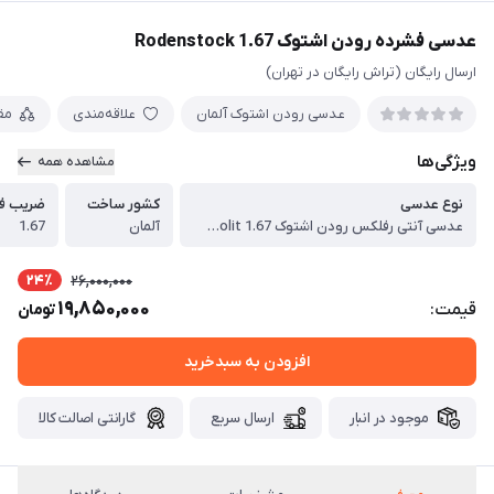
عدسی فشرده رودن اشتوک Rodenstock 1.67
ارسال رایگان (تراش رایگان در تهران)
عدسی رودن اشتوک آلمان
علاقه‌مندی
مق
ویژگی‌ها
مشاهده همه
نوع عدسی
کشور ساخت
ضریب ف
عدسی آنتی رفلکس رودن اشتوک Rodenstock Cosmolit 1.67
آلمان
1.67
24٪
26,000,000
19,850,000
قیمت:
تومان
افزودن به سبدخرید
موجود در انبار
ارسال سریع
گارانتی اصالت کالا