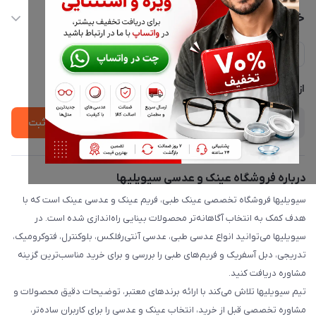
info@civiliha.com
حساب کاربری
خدمات مشتریان
ارسال فوری در تهران + ارسال به سراسر کشور
مجله فروشگاه
حریم خصوصی
لیست محصولات
پشتیبانی واتساپ 09397003162
درباره ما
از جدید‌ترین تخفیف‌ها با‌ خبر شوید
ثبت
درباره فروشگاه عینک و عدسی سیویلیها
سیویلیها فروشگاه تخصصی عینک طبی، فریم عینک و عدسی عینک است که با
هدف کمک به انتخاب آگاهانه‌تر محصولات بینایی راه‌اندازی شده است. در
سیویلیها می‌توانید انواع عدسی طبی، عدسی آنتی‌رفلکس، بلوکنترل، فتوکرومیک،
تدریجی، دبل آسفریک و فریم‌های طبی را بررسی و برای خرید مناسب‌ترین گزینه
مشاوره دریافت کنید.
تیم سیویلیها تلاش می‌کند با ارائه برندهای معتبر، توضیحات دقیق محصولات و
مشاوره تخصصی قبل از خرید، انتخاب عینک و عدسی را برای کاربران ساده‌تر،