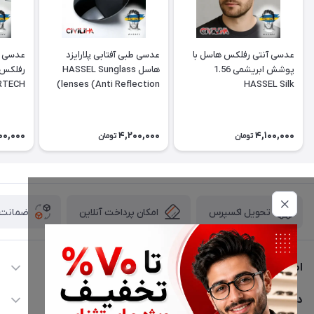
عدسی آنتی رفلکس هاسل با
عدسی طبی آفتابی پلارایزد
عدسی ف
پوشش ابریشمی 1.56
هاسل HASSEL Sunglass
ERTECH
lenses (Anti Reflection)
HASSEL Silk
00,000
4,200,000
4,100,000
تومان
تومان
امکان پرداخت آنلاین
ضمانت ا
تحویل اکسپرس
اطلاعات تماس
02177116909
دسترسی سریع