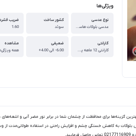
ویژگی‌ها
نوع عدسی
کشور ساخت
ضریب فشرد
عدسی بلوکات هاسل 1.6 HASSEL MR7 Blue Block
سوئد
1.60
گارانتی
ضعیفی
مشاهده
گارانتی 12 ماهه پوشش + گارانتی شکست عدسی
6.00- الی 4.00+
همه ویژگی‌ه
ش بلوکات به کاهش خستگی چشم و افزایش راحتی در استفاده طولانی‌مدت از 