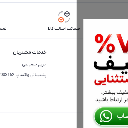
آنلاین
ضمانت اصالت کالا
ضما
دسترسی سریع
خدمات مشتریان
حساب کاربری
حریم خصوصی
مجله فروشگاه
پشتیبانی واتساپ 09397003162
لیست محصولات
درباره ما