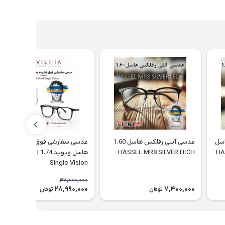
اسل
عدسی آنتی رفلکس هاسل 1.60
عدسی سفارشی فوق فشرده
HASSEL MR8 SILVERTECH
هاسل ویوید 1.74 | Hassel Vivid
Single Vision
37,000,000
28,990,000
7,400,000
22٪
تومان
تومان