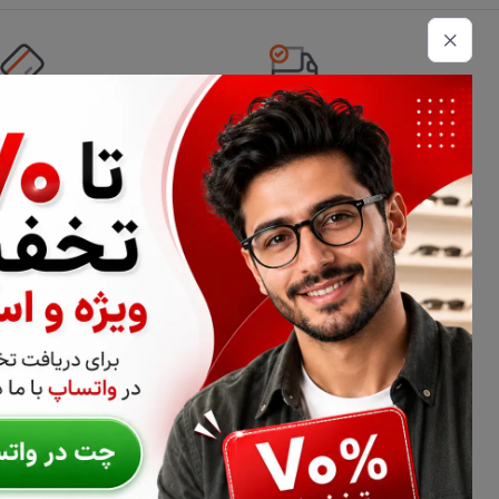
تحویل اکسپرس
امکان پرداخت 
اطلاعات تماس
02177116909
info@civiliha.com
ارسال فوری در تهران + ارسال به سراسر کشور
درباره فروشگاه عینک و عدسی سیویلیها