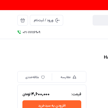
ورود / ثبت‌نام
021-77116909
مقایسه
علاقه‌مندی
4,600,000
قیمت:
تومان
افزودن به سبدخرید