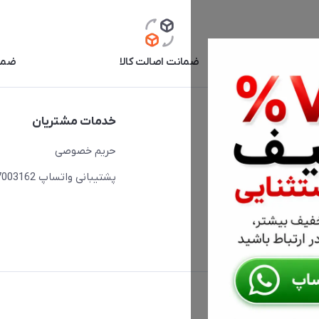
آنلاین
ضمانت اصالت کالا
ضما
دسترسی سریع
خدمات مشتریان
حساب کاربری
حریم خصوصی
مجله فروشگاه
پشتیبانی واتساپ 09397003162
لیست محصولات
درباره ما