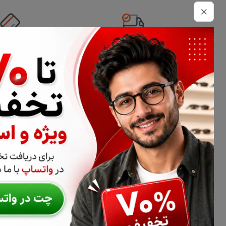
تحویل اکسپرس
امکان پرداخت 
اطلاعات تماس
02177116909
info@civiliha.com
ارسال فوری در تهران + ارسال به سراسر کشور
درباره فروشگاه عینک و عدسی سیویلیها