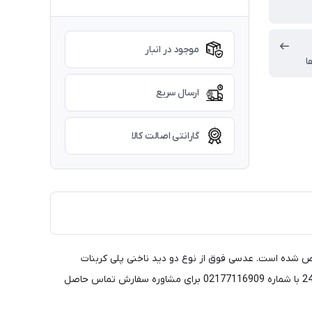
موجود در انبار
ا
ارسال سریع
گارانتی اصالت کالا
ص شده است. عدسی فوق از نوع دو دید ناخنی پلی کربنات
(نشکن) با پوشش فتوکرومیک می باشد. شایان ذکر است که قیمت درج شده برای یک جفت عدسی بوده و همواره می توانید بین ساعات 11 الی 24 با شماره 02177116909 برای مشاوره سفارش تماس حاصل