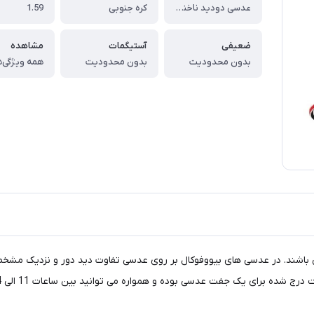
عدسی دودید ناخنی (بیوفوکال) پلی کربنات فتوکرومیک اسکای Sky Biofocal Photo Poly 1.59
کره جنوبی
1.59
ضعیفی
آستیگمات
مشاهده
بدون محدودیت
بدون محدودیت
همه ویژگی‌ه
ی باشند. در عدسی های بیووفوکال بر روی عدسی تفاوت دید دور و نزدیک مشخ