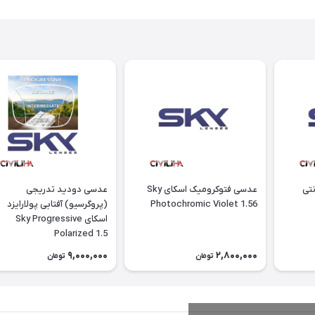
تی
عدسی فتوکرومیک اسکای Sky
عدسی دودید تدریجی
Photochromic Violet 1.56
(پروگرسیو) آفتابی پولارایزد
اسکای Sky Progressive
Polarized 1.5
9,000,000
2,800,000
تومان
تومان