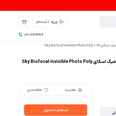
ورود / ثبت‌نام
021-77116909
Sky Biofocal invi
عدسی دودید ناخنی (بیوفوکال) پلی کربنات فتوکرومیک اسکای Sky Biofocal invisible Photo Poly
مقایسه
علاقه‌مندی
استعلام محصول
گی