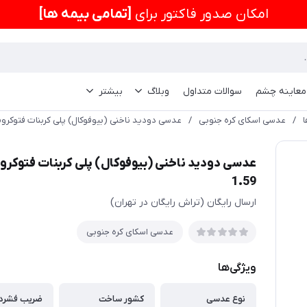
امكان صدور فاکتور برای
[تمامی بیمه ها]
 معاینه چشم
سوالات متداول
وبلاگ
بیشتر
/
عدسی اسکای کره جنوبی
/
عدسی دودید ناخنی (بیوفوکال) پلی کربنات فتوکرومیک اسکای sible Photo Poly 1.59
1.59
ارسال رایگان (تراش رایگان در تهران)
عدسی اسکای کره جنوبی
ویژگی‌ها
نوع عدسی
کشور ساخت
ضریب فشرد