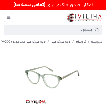
امكان صدور فاکتور برای
[تمامی بیمه ها]
سیویلیها
/
فروشگاه
/
فریم عینک طبی
/
فریم عینک طبی برند مودو (MODO) مدل 6503