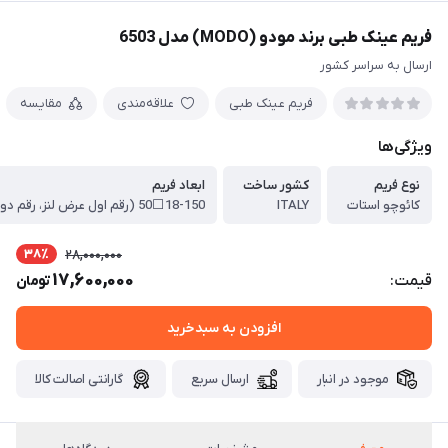
فریم عینک طبی برند مودو (MODO) مدل 6503
ارسال به سراسر کشور
فریم عینک طبی
علاقه‌مندی
مقایسه
ویژگی‌ها
نوع فریم
کشور ساخت
ابعاد فریم
کائوچو استات
ITALY
38٪
28,000,000
17,600,000
قیمت:
تومان
افزودن به سبدخرید
موجود در انبار
ارسال سریع
گارانتی اصالت کالا