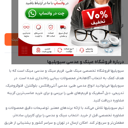
ارسال فوری در تهران + ارسال به سراسر کشور
مجله فروشگاه
حریم خصوصی
لیست محصولات
پشتیبانی واتساپ 09397003162
درباره ما
از جدید‌ترین تخفیف‌ها با‌ خبر شوید
ثبت
درباره فروشگاه عینک و عدسی سیویلیها
سیویلیها فروشگاه تخصصی عینک طبی، فریم عینک و عدسی عینک است که با
هدف کمک به انتخاب آگاهانه‌تر محصولات بینایی راه‌اندازی شده است. در
سیویلیها می‌توانید انواع عدسی طبی، عدسی آنتی‌رفلکس، بلوکنترل، فتوکرومیک،
تدریجی، دبل آسفریک و فریم‌های طبی را بررسی و برای خرید مناسب‌ترین گزینه
مشاوره دریافت کنید.
تیم سیویلیها تلاش می‌کند با ارائه برندهای معتبر، توضیحات دقیق محصولات و
مشاوره تخصصی قبل از خرید، انتخاب عینک و عدسی را برای کاربران ساده‌تر،
مطمئن‌تر و سریع‌تر کند. امکان ارسال در تهران و سراسر کشور و پشتیبانی از طریق