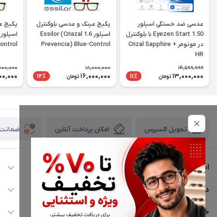
عدسی ضد خستگی اسیلور
پکیج عینک و عدسی بلوکنترل
پکیج ع
Eyezen Start 1.50 با بلوکنترل
اسیلور 1.6 Essilor (Criazal
در مونومر + Crizal Sapphire
Prevencia) Blue-Control
ontrol
HR
,000,000
18,000,000
14,599,999
00,000
16,000,000
13,000,000
12٪
11٪
تومان
تومان
امکان پرداخت آنلاین
ضمانت ا
تحویل اکسپرس
اطلاعات تماس
02177116909
دسترسی سریع
info@civiliha.com
حساب کاربری
خدمات مشتریان