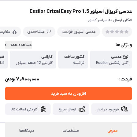
عدسی کریزال اسیلور Essilor Crizal Easy Pro 1.5
امکان ارسال به سراسر کشور
عدسی اسیلور فرانسه
علاقه‌مندی
مقایس
ویژگی‌ها
مشاهده همه
نوع عدسی
کشور ساخت
گارانتی
ضر
آنتی رفلکس Essilor
فرانسه
گارانتی 12 ماهه اسیلور
1.5
7,800,000
قیمت:
تومان
افزودن به سبدخرید
موجود در انبار
ارسال سریع
گارانتی اصالت کالا
معرفی
مشخصات
دیدگاه‌ها