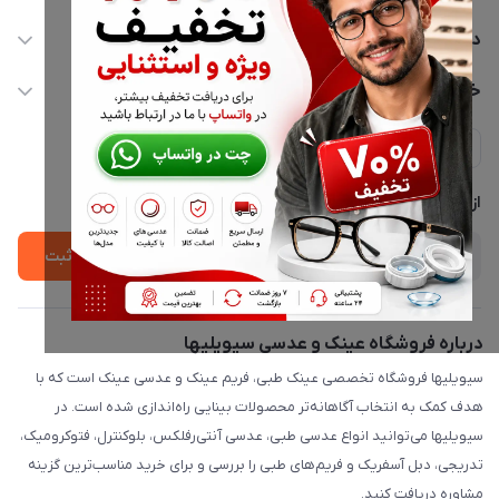
02177116909
دسترسی سریع
info@civiliha.com
حساب کاربری
خدمات مشتریان
ارسال فوری در تهران + ارسال به سراسر کشور
مجله فروشگاه
حریم خصوصی
لیست محصولات
پشتیبانی واتساپ 09397003162
درباره ما
از جدید‌ترین تخفیف‌ها با‌ خبر شوید
ثبت
درباره فروشگاه عینک و عدسی سیویلیها
سیویلیها فروشگاه تخصصی عینک طبی، فریم عینک و عدسی عینک است که با
هدف کمک به انتخاب آگاهانه‌تر محصولات بینایی راه‌اندازی شده است. در
سیویلیها می‌توانید انواع عدسی طبی، عدسی آنتی‌رفلکس، بلوکنترل، فتوکرومیک،
تدریجی، دبل آسفریک و فریم‌های طبی را بررسی و برای خرید مناسب‌ترین گزینه
مشاوره دریافت کنید.