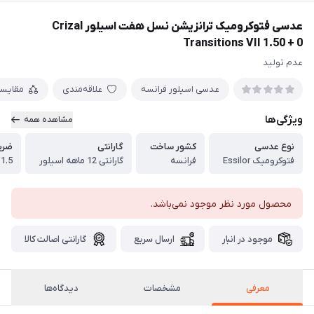
عدسی فتوکرومیک ترانزیشن نسل هفت اسیلور Crizal
Transitions VII 1.50 + 0
عدم تولید
عدسی اسیلور فرانسه
علاقه‌مندی
مقایس
ویژگی‌ها
مشاهده همه
نوع عدسی
کشور ساخت
گارانتی
ضری
فتوکرومیک Essilor
فرانسه
گارانتی 12 ماهه اسیلور
1.5
محصول مورد نظر موجود نمی‌باشد.
موجود در انبار
ارسال سریع
گارانتی اصالت کالا
معرفی
مشخصات
دیدگاه‌ها