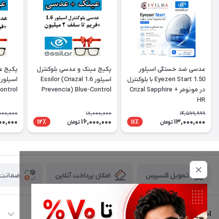
عدسی ضد خستگی اسیلور
پکیج عینک و عدسی بلوکنترل
پکیج ع
Eyezen Start 1.50 با بلوکنترل
اسیلور 1.6 Essilor (Criazal
در مونومر + Crizal Sapphire
Prevencia) Blue-Control
ontrol
HR
,000,000
18,000,000
14,599,999
00,000
16,000,000
13,000,000
12٪
11٪
تومان
تومان
امکان پرداخت آنلاین
ضمانت ا
تحویل اکسپرس
اطلاعات تماس