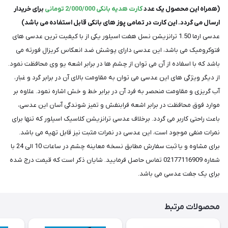
(همراه این محصول یک عدد
کارت هدیه بانکی 2/000/000 تومانی
برای خریدار
ارسال می گردد. این کارت در تمامی پوز های بانکی قابل استفاده می باشد)
عدسی ارما 1.50 ترانزیشن نسل هفت اسیلور یکی از با کیفیت ترین عدسی های
فتوکرومیک می باشد، این عدسی دارای پوشش ضد انعکاس کریزال فورته می
باشد که با اسفاده از آن می توان از چشم ها در برابر اشعه یو وی محافظت نمود.
از دیگر ویژگی های این عدسی می توان به مقاومت بالای آن در برابر گرد و غبار،
آب گریزی و مقاومت منحصر به فرد آن در برابر خط و خش اشاره نمود. علاوه بر
موارد فوق محافظت در برابر اشعه فرابنفش و تمیز شوندگی آسان این عدسی،
باعث راحتی کاربر می گردد. برخلاف عدسی ترانزیشن کلاسیک اسیلور که تنها برای
نمرات منفی موجود است، این عدسی در نمرات مثبت نیز قابل تهیه می باشد.
برای مشاوه و یا ثبت سفارش مطابق نسخه معاینه چشم در ساعات 10 الی 24 با
شماره 02177116909 تماس حاصل فرمایید. شایان ذکر است که قیمت درج شده
برای یک جفت عدسی می باشد.
محصولات مرتبط