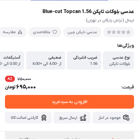
عدسی بلوکات تاپکن 1.56 Blue-cut Topcan
ارسال (تراش رایگان در تهران)
عدسی تاپکن چین
علاقه‌مندی
مقایسه
ویژگی‌ها
نوع عدسی
ضریب فشردگی
ضعیفی
آستیگمات
بلوکات تاپکن
1.56
از -4.00 الی +4.00
از 0.00 الی -4.00
8٪
750,000
695,000
قیمت:
تومان
افزودن به سبدخرید
موجود در انبار
ارسال سریع
گارانتی اصالت کالا