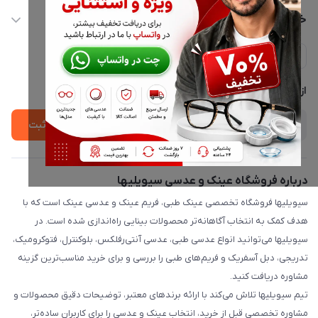
info@civiliha.com
حساب کاربری
خدمات مشتریان
ارسال فوری در تهران + ارسال به سراسر کشور
مجله فروشگاه
حریم خصوصی
لیست محصولات
پشتیبانی واتساپ 09397003162
درباره ما
از جدید‌ترین تخفیف‌ها با‌ خبر شوید
ثبت
درباره فروشگاه عینک و عدسی سیویلیها
سیویلیها فروشگاه تخصصی عینک طبی، فریم عینک و عدسی عینک است که با
هدف کمک به انتخاب آگاهانه‌تر محصولات بینایی راه‌اندازی شده است. در
سیویلیها می‌توانید انواع عدسی طبی، عدسی آنتی‌رفلکس، بلوکنترل، فتوکرومیک،
تدریجی، دبل آسفریک و فریم‌های طبی را بررسی و برای خرید مناسب‌ترین گزینه
مشاوره دریافت کنید.
تیم سیویلیها تلاش می‌کند با ارائه برندهای معتبر، توضیحات دقیق محصولات و
مشاوره تخصصی قبل از خرید، انتخاب عینک و عدسی را برای کاربران ساده‌تر،