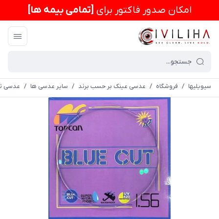
امكان صدور فاکتور برای
[تمامی بیمه ها]
سیویلیها
/
فروشگاه
/
عدسی عینک بر حسب برند
/
سایر عدسی ها
/
عدسی تا