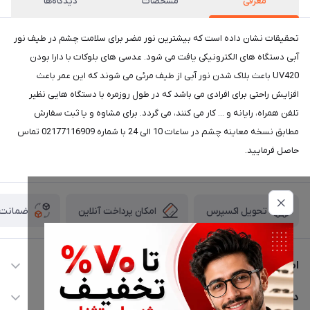
معرفی
مشخصات
دیدگاه‌ها
تحقیقات نشان داده است که بیشترین نور مضر برای سلامت چشم در طیف نور
آبی دستگاه های الکترونیکی یافت می شود. عدسی های بلوکات با دارا بودن
UV420 باعث بلاک شدن نور آبی از طیف مرئی می شوند که این عمر باعث
افزایش راحتی برای افرادی می باشد که در طول روزمره با دستگاه هایی نظیر
تلفن همراه، رایانه و ... کار می کنند، می گردد. برای مشاوه و یا ثبت سفارش
مطابق نسخه معاینه چشم در ساعات 10 الی 24 با شماره 02177116909 تماس
حاصل فرمایید.
امکان پرداخت آنلاین
ضمانت ا
تحویل اکسپرس
اطلاعات تماس
02177116909
دسترسی سریع