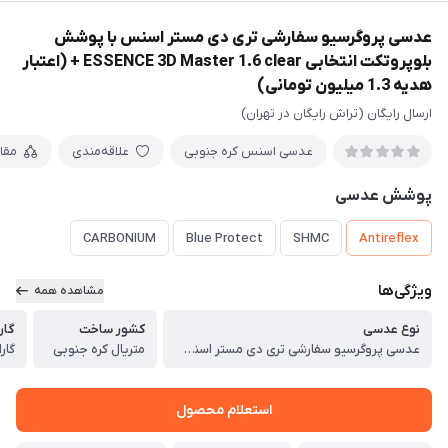
عدسی پروگرسیو سفارشی تری دی مستر اسنس با پوشش
بلوپروتکت انتخابی ESSENCE 3D Master 1.6 clear + (اعتبار
هدیه 1.3 میلیون تومانی)
ارسال رایگان (تراش رایگان در تهران)
عدسی اسنس کره جنوبی
علاقه‌مندی
مقا
پوشش عدسی
CARBONIUM
Blue Protect
SHMC
Antireflex
ویژگی‌ها
مشاهده همه
نوع عدسی
کشور ساخت
گار
عدسی پروگرسیو سفارشی تری دی مستر اسنس با پوشش بلوپروتکت انتخابی ESSENCE 3D Master 1.6 clear
متریال کره جنوبی
گارانتی 8
استعلام محصول