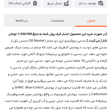
موجود در انبار
ارسال سریع
گارانتی اصالت کالا
معرفی
مشخصات
دیدگاه‌ها
(در صورت خرید این محصول اعتبار کیف پول شما به مبلغ 1/300/000 تومان
شارژ می گردد.)
عدسی پروگرسیو تری دی مستر (3D Master) اسنس یکی از
عدسی های دودید با پوشش آسفریک می باشد که چشم در پشت عینک طبیعی
جلوه می دهد. این عدسی با تکنولوژی پیشرفته اپتوتک آلمان مورد ساخت قرار
گرفته و با گارانتی 18 ماهه اسنس عرضه می شود. عدسی تری دی مستر
پروگرسیو اسنس قابلیت شخصی سازی داشته و امکان سازگار کردن عدسی با
شغل مصرف کننده را داراست. این عدسی تطابق بسیار راحت دید دور، میانی و
نزدیک را به مصرف کننده ارائه می دهد. عدسی پروگرسیو فوق از نوع آنتی
رفلکس می باشد که قابلیت برخورداری از پوشش SHMC، Blue-Control و
Carbonium را داراست. پوشش کربونیوم در واقع پوشش سوپر هیدروفوبیک
پیشرفته می باشد که قابلیت ضد خش، چربی و آب گریزی آن تقویت شده است.
شایان ذکر است که قیمت درج شده برای یک جفت عدسی بوده و همواره می