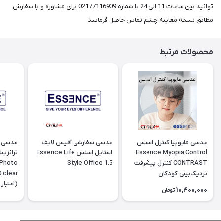
توانید بین ساعات 11 الی 24 با شماره 02177116909 برای مشاوره و یا سفارش
مطابق نسخه معاینه چشم تماس حاصل فرمایید.
محصولات مرتبط
عدسی مایوپیا کنترل اسنس
عدسی سفارشی آفیس لایف
عدسی پ
Essence Myopia Control
استایل اسنس Essence Life
ترانزی
CONTRAST کنترل پیشرفت
Style Office 1.5
 Photo
نزدیک‌بینی کودکان
10,400,000
تومان
تومانی