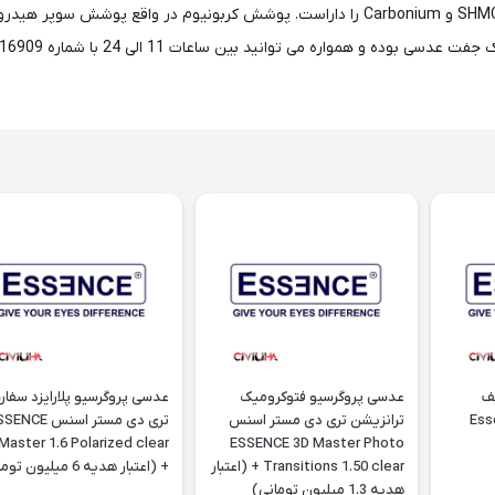
رفلکس می باشد که قابلیت برخورداری از پوشش SHMC، Blue-Control و Carbonium را داراست
ف
عدسی پروگرسیو فتوکرومیک
عدسی پروگرسیو پلارایزد سفا
Essence
ترانزیشن تری دی مستر اسنس
تری دی مستر اسنس NCE
Master 1.6 Polarized clear
ESSENCE 3D Master Photo
Transitions 1.50 clear + (اعتبار
+ (اعتبار هدیه 6 میلیون تومانی)
هدیه 1.3 میلیون تومانی)