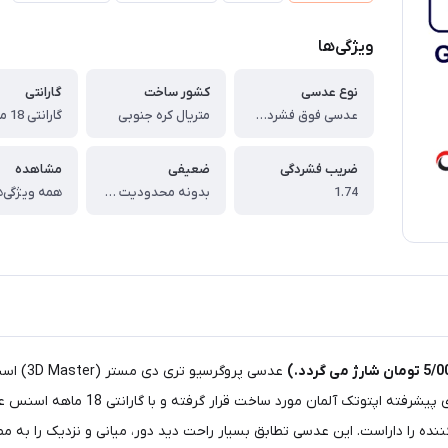
ویژگی‌ها
نوع عدسی
کشور ساخت
گارانتی
عدسی فوق فشرده پروگرسیو سفارشی تری دی مستر اسنس با پوشش بلوپروتکت انتخابی ESSENCE 3D Master 1.74 clear
متریال کره جنوبی
ضریب فشردگی
ضعیفی
مشاهده
1.74
بدونه محدودیت (مناسب برای نمرات بیشتر 4)
همه ویژگی‌ه
عدسی پر
چشم در پشت عینک طبیعی جلوه می دهد. 
 را داراست. این عدسی تطابق بسیار راحت دید دور، میانی و نزدیک را به مص