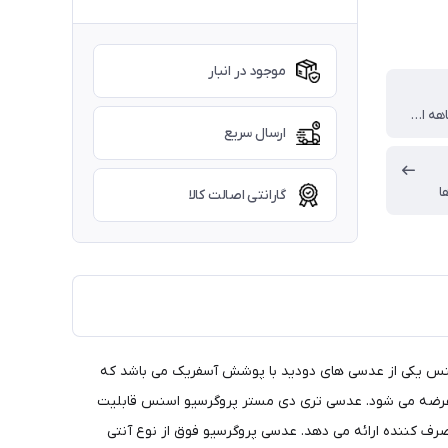
موجود در انبار
گارانتی 18 ماهه اسنس
ارسال سریع
ا
گارانتی اصالت کالا
وگرسیو تری دی مستر (3D Master) اسنس یکی از عدسی های دودید با پوشش آسفریک می باشد که
این عدسی با تکنولوژی پیشرفته اپتوتک آلمان مورد ساخت قرار گرفته و با گارانتی 18 ماهه اسنس عرضه می شود. عدسی تری دی مستر پروگرسیو اسنس قابلیت
رف کننده ارائه می دهد. عدسی پروگرسیو فوق از نوع آنتی