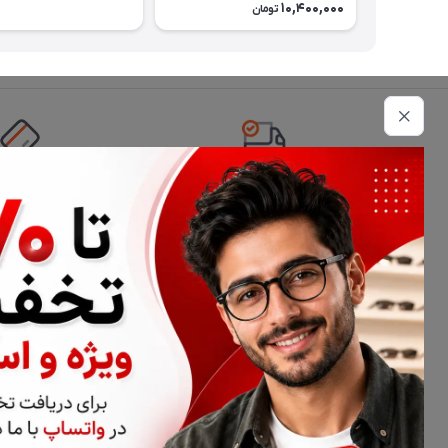
10,400,000
تومان
تحویل اکسپرس
امکان پرداخت 
اطلاعات تماس
02177116909
info@civiliha.com
ارسال فوری در تهران + ارسال به سراسر کشور