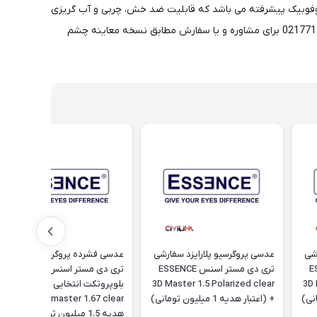
. پوشش کربونیوم در واقع پوشش سوپر هیدروفوبیک پیشرفته می باشد که قابلیت ضد خش، چربی و آب گریزی
آن تقویت شده است. شایان ذکر است که قیمت درج شده برای یک جفت عدسی بوده و همواره می توانید بین ساعات 11 الی 24 با شماره 02177116909 برای مشاوره و یا سفارش مطابق نسخه معاینه چشم
رشی
عدسی پروگرسیو پلارایزد سفارشی
عدسی فشرده پروگرسیو سفارشی
ESSE
تری دی مستر اسنس ESSENCE
تری دی مستر اسنس با پوشش
3D 
3D Master 1.5 Polarized clear
بلوپروتکت انتخابی ESSENCE 3d
+ (اعتبار هدیه 1 میلیون تومانی)
master 1.67 clear + (اعتبار
هدیه 1.5 میلیون تومانی)