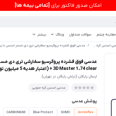
امكان صدور فاکتور برای
[تمامی بیمه ها]
 معاینه چشم
سوالات متداول
وبلاگ
بیشتر
عدسی اسنس کره جنوبی
/
3D Master 1.74 clear + (اعتبار هدیه 5 میلیون تومانی)
ارسال رایگان (تراش رایگان در تهران)
عدسی اسنس کره جنوبی
پوشش عدسی
CARBONIUM
Blue Protect
SHMC
Antireflex