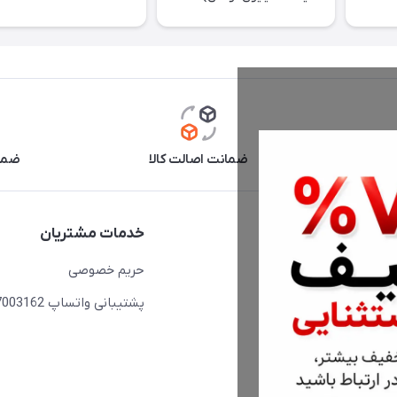
آنلاین
ضمانت اصالت کالا
ضما
دسترسی سریع
خدمات مشتریان
حساب کاربری
حریم خصوصی
مجله فروشگاه
پشتیبانی واتساپ 09397003162
لیست محصولات
درباره ما