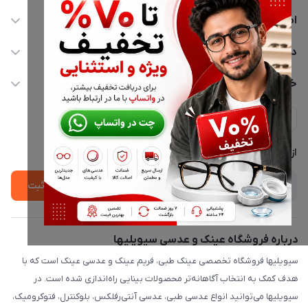
اطلاعات تماس
02177116909
دسترسی سریع
info@civiliha.com
حساب کاربری
خدمات مشتریان
ارسال فوری در تهران + ارسال به سراسر کشور
مجله فروشگاه
حریم خصوصی
لیست محصولات
پشتیبانی واتساپ 09397003162
درباره ما
از جدید‌ترین تخفیف‌ها با‌ خبر شوید
ثبت
درباره فروشگاه عینک و عدسی سیویلیها
سیویلیها فروشگاه تخصصی عینک طبی، فریم عینک و عدسی عینک است که با
هدف کمک به انتخاب آگاهانه‌تر محصولات بینایی راه‌اندازی شده است. در
سیویلیها می‌توانید انواع عدسی طبی، عدسی آنتی‌رفلکس، بلوکنترل، فتوکرومیک،