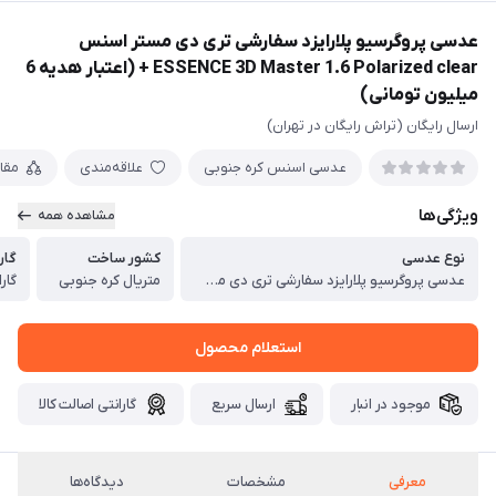
عدسی پروگرسیو پلارایزد سفارشی تری دی مستر اسنس
ESSENCE 3D Master 1.6 Polarized clear + (اعتبار هدیه 6
میلیون تومانی)
ارسال رایگان (تراش رایگان در تهران)
عدسی اسنس کره جنوبی
علاقه‌مندی
مقا
ویژگی‌ها
مشاهده همه
نوع عدسی
کشور ساخت
گار
عدسی پروگرسیو پلارایزد سفارشی تری دی مستر اسنس ESSENCE 3D Master 1.6 Polarized clear
متریال کره جنوبی
گارانتی 8
استعلام محصول
موجود در انبار
ارسال سریع
گارانتی اصالت کالا
معرفی
مشخصات
دیدگاه‌ها