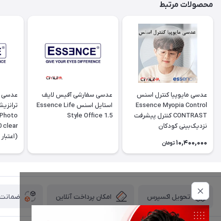
محصولات مرتبط
عدسی مایوپیا کنترل اسنس
عدسی سفارشی آفیس لایف
عدسی پ
Essence Myopia Control
استایل اسنس Essence Life
ترانزی
CONTRAST کنترل پیشرفت
Style Office 1.5
 Photo
نزدیک‌بینی کودکان
10,400,000
تومان
تومانی
امکان پرداخت آنلاین
ضمانت ا
تحویل اکسپرس