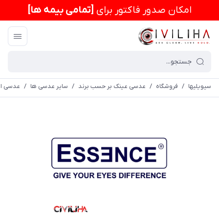
امكان صدور فاکتور برای
[تمامی بیمه ها]
سیویلیها
/
فروشگاه
/
عدسی عینک بر حسب برند
/
سایر عدسی ها
/
عدسی اس