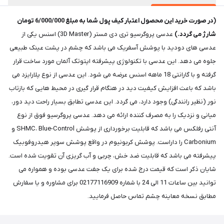
(در صورت خرید این محصول اعتبار کیف پول شما به مبلغ 6/000/000 تومان
شارژ می گردد.)
عدسی پروگرسیو تری دی مستر (3D Master) اسنس یکی از
عدسی های دودید با پوشش آسفریک می باشد که چشم در پشت عینک طبیعی
جلوه می دهد. این عدسی با تکنولوژی پیشرفته اپتوتک آلمان مورد ساخت قرار
گرفته و با گارانتی 18 ماهه اسنس عرضه می شود. این عدسی از نوع پلارایزد می
باشد که باعث افزایش کیفیت دید در هنگام قرار گیری در محیط هایی که بازتاب
نور (نظیر رانندگی) وجود دارد، می گردد. این عدسی تطابق بسیار راحت دید دور،
میانی و نزدیک را به مصرف کننده ارائه می دهد. عدسی پروگرسیو فوق از نوع
آنتی رفلکس می باشد که قابلیت برخورداری از پوشش SHMC، Blue-Control و
Carbonium را داراست. پوشش کربونیوم در واقع پوشش سوپر هیدروفوبیک
پیشرفته می باشد که قابلیت ضد خش، چربی و آب گریزی آن تقویت شده است.
شایان ذکر است که قیمت درج شده برای یک جفت عدسی بوده و همواره می
توانید بین ساعات 11 الی 24 با شماره 02177116909 برای مشاوره و یا سفارش
مطابق نسخه معاینه چشم تماس حاصل فرمایید.