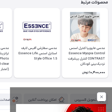
محصولات مرتبط
عدسی مایوپیا کنترل اسنس
عدسی سفارشی آفیس لایف
عدسی پ
Essence Myopia Control
استایل اسنس Essence Life
ترانزی
CONTRAST کنترل پیشرفت
Style Office 1.5
 Photo
نزدیک‌بینی کودکان
10,400,000
تومان
تومانی
امکان پرداخت آنلاین
ضمانت ا
تحویل اکسپرس