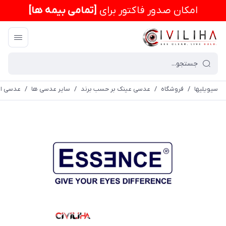
امكان صدور فاکتور برای
[تمامی بیمه ها]
سیویلیها
/
فروشگاه
/
عدسی عینک بر حسب برند
/
سایر عدسی ها
/
عدسی اس