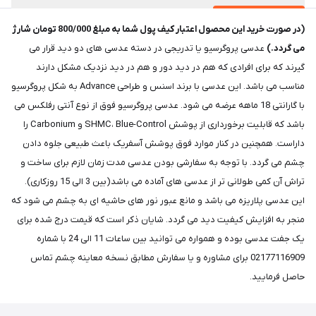
(در صورت خرید این محصول اعتبار کیف پول شما به مبلغ 800/000 تومان شارژ
می گردد.)
عدسی پروگرسیو یا تدریجی در دسته عدسی های دو دید قرار می
گیرند که برای افرادی که هم در دید دور و هم در دید نزدیک مشکل دارند
مناسب می باشد. این عدسی با برند اسنس و طراحی Advance به شکل پروگرسیو
با گارانتی 18 ماهه عرضه می شود. عدسی پروگرسیو فوق از نوع آنتی رفلکس می
باشد که قابلیت برخورداری از پوشش SHMC، Blue-Control و Carbonium را
داراست. همچنین در کنار موارد فوق پوشش آسفریک باعث طبیعی جلوه دادن
چشم می گردد. با توجه به سفارشی بودن عدسی مدت زمان لازم برای ساخت و
تراش آن کمی طولانی تر از عدسی های آماده می باشد(بین 3 الی 15 روزکاری).
این عدسی پلاریزه می باشد و مانع عبور نور های حاشیه ای به چشم می شود که
منجر به افزایش کیفیت دید می گردد. شایان ذکر است که قیمت درج شده برای
یک جفت عدسی بوده و همواره می توانید بین ساعات 11 الی 24 با شماره
02177116909 برای مشاوره و یا سفارش مطابق نسخه معاینه چشم تماس
حاصل فرمایید.