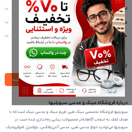
اطلاعات تماس
02177116909
دسترسی سریع
info@civiliha.com
حساب کاربری
خدمات مشتریان
ارسال فوری در تهران + ارسال به سراسر کشور
مجله فروشگاه
حریم خصوصی
لیست محصولات
پشتیبانی واتساپ 09397003162
درباره ما
از جدید‌ترین تخفیف‌ها با‌ خبر شوید
ثبت
درباره فروشگاه عینک و عدسی سیویلیها
سیویلیها فروشگاه تخصصی عینک طبی، فریم عینک و عدسی عینک است که با
هدف کمک به انتخاب آگاهانه‌تر محصولات بینایی راه‌اندازی شده است. در
سیویلیها می‌توانید انواع عدسی طبی، عدسی آنتی‌رفلکس، بلوکنترل، فتوکرومیک،