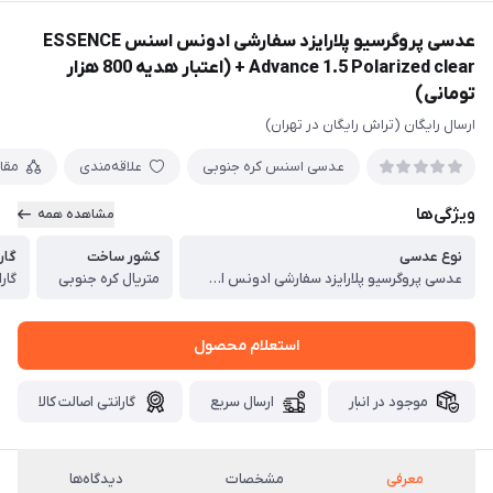
عدسی پروگرسیو پلارایزد سفارشی ادونس اسنس ESSENCE
Advance 1.5 Polarized clear + (اعتبار هدیه 800 هزار
تومانی)
ارسال رایگان (تراش رایگان در تهران)
عدسی اسنس کره جنوبی
علاقه‌مندی
مقا
ویژگی‌ها
مشاهده همه
نوع عدسی
کشور ساخت
گار
عدسی پروگرسیو پلارایزد سفارشی ادونس اسنس ESSENCE Advance 1.5 Polarized clear
متریال کره جنوبی
گارانتی 8
استعلام محصول
موجود در انبار
ارسال سریع
گارانتی اصالت کالا
معرفی
مشخصات
دیدگاه‌ها