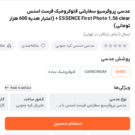
عدسی پروگرسیو سفارشی فتوکرومیک فرست اسنس
ESSENCE First Photo 1.56 clear + (اعتبار هدیه 600 هزار
تومانی)
ارسال (تراش رایگان در تهران)
عدسی اسنس کره جنوبی
علاقه‌مندی
مقا
پوشش عدسی
SHMC
CARBONIUM
فتوکرومیک ساده
ویژگی‌ها
مشاهده همه
نوع عدسی
کشور ساخت
گار
عدسی پروگرسیو سفارشی فرست اسنس با پوشش بلوپروتکت انتخابی ESSENCE First 1.5 clear
متریال کره جنوبی
گارانتی 8
استعلام محصول