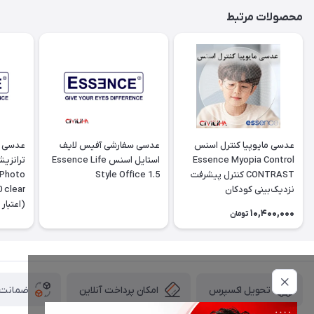
محصولات مرتبط
عدسی مایوپیا کنترل اسنس
عدسی سفارشی آفیس لایف
عدسی پ
Essence Myopia Control
استایل اسنس Essence Life
ترانزی
CONTRAST کنترل پیشرفت
Style Office 1.5
 Photo
نزدیک‌بینی کودکان
10,400,000
تومان
تومانی
امکان پرداخت آنلاین
ضمانت ا
تحویل اکسپرس