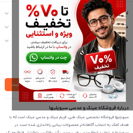
اطلاعات تماس
02177116909
دسترسی سریع
info@civiliha.com
حساب کاربری
خدمات مشتریان
ارسال فوری در تهران + ارسال به سراسر کشور
مجله فروشگاه
حریم خصوصی
لیست محصولات
پشتیبانی واتساپ 09397003162
درباره ما
از جدید‌ترین تخفیف‌ها با‌ خبر شوید
ثبت
درباره فروشگاه عینک و عدسی سیویلیها
سیویلیها فروشگاه تخصصی عینک طبی، فریم عینک و عدسی عینک است که با
هدف کمک به انتخاب آگاهانه‌تر محصولات بینایی راه‌اندازی شده است. در
سیویلیها می‌توانید انواع عدسی طبی، عدسی آنتی‌رفلکس، بلوکنترل، فتوکرومیک،