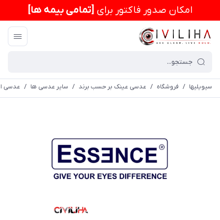
امكان صدور فاکتور برای
[تمامی بیمه ها]
سیویلیها
/
فروشگاه
/
عدسی عینک بر حسب برند
/
سایر عدسی ها
/
عدسی اس