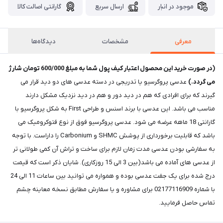
موجود در انبار
ارسال سریع
گارانتی اصالت کالا
معرفی
مشخصات
دیدگاه‌ها
(در صورت خرید این محصول اعتبار کیف پول شما به مبلغ 600/000 تومان شارژ
می گردد.)
عدسی پروگرسیو یا تدریجی در دسته عدسی های دو دید قرار می
گیرند که برای افرادی که هم در دید دور و هم در دید نزدیک مشکل دارند
مناسب می باشد. این عدسی با برند اسنس و طراحی First به شکل پروگرسیو با
گارانتی 18 ماهه عرضه می شود. عدسی پروگرسیو فوق از نوع فتوکرومیک می
باشد که قابلیت برخورداری از پوشش SHMC و Carbonium را داراست. با توجه
به سفارشی بودن عدسی مدت زمان لازم برای ساخت و تراش آن کمی طولانی تر
از عدسی های آماده می باشد(بین 3 الی 15 روزکاری). شایان ذکر است که قیمت
درج شده برای یک جفت عدسی بوده و همواره می توانید بین ساعات 11 الی 24
با شماره 02177116909 برای مشاوره و یا سفارش مطابق نسخه معاینه چشم
تماس حاصل فرمایید.