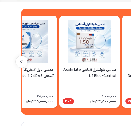
Z
عدسی بلوکنترل آساهی Asahi Lite
عدسی دبل آسفریک فوق فشرده
D
1.5 Blue-Control
آساهی Asahi Lite 1.74 DAS
38,000,000
6,000,000
28,000,000
4,800,000
27٪
20٪
1
تومان
تومان