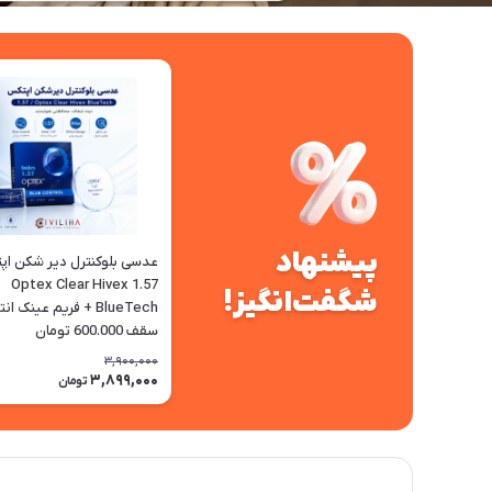
پیشنهاد
عدسی بلوکنترل دیر شکن ا
1.57 Optex Clear Hivex
شگفت‌انگیز!
BlueTech + فریم عینک ا
سقف 600.000 تومان
3,900,000
3,899,000
تومان