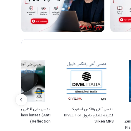
عدسی آنتی رفلکس آسفریک
عدسی طبی آفتابی پلارایزد هاسل
فشرده نشکن دایول 1.61 DIVEL
ASSEL Sunglass lenses (Anti
Reflection)
Silken MR8
Zei
Pla