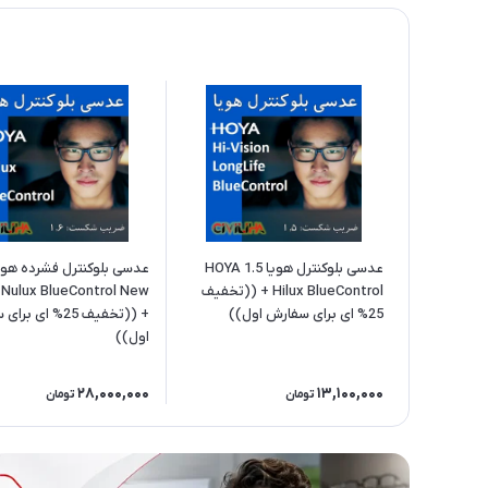
عدسی بلوکنترل هویا 1.5 HOYA
Hilux BlueControl + ((تخفیف
Nulux BlueControl New
25% ای برای سفارش اول))
+ ((تخفیف 25% ای 
اول))
28,000,000
13,100,000
تومان
تومان