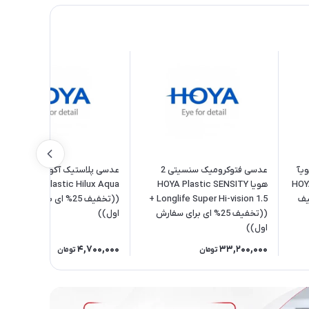
یآ
عدسی فتوکرومیک سنسیتی 2
عدسی پلاستیک آکوآ هویا 1.5
HOYA Nulux
هویا HOYA Plastic SENSITY
HOYA Plastic Hilux Aqua +
(تخفیف
Longlife Super Hi-vision 1.5 +
((تخفیف 25% ای برای سفارش
((تخفیف 25% ای برای سفارش
اول))
اول))
4,700,000
33,200,000
تومان
تومان