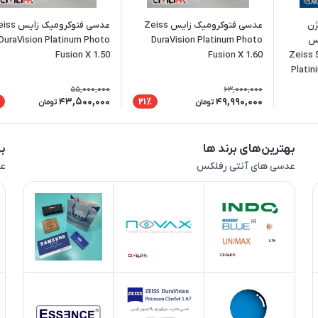
ژن
عدسی فتوکرومیک زایس Zeiss
عدسی فتوکرومیک زا
یس
DuraVision Platinum Photo
DuraVision Platinum Photo
Fusion X 1.50
Fusion X 1.60
Zeiss 
Platin
55,000,000
63,000,000
43,500,000
49,990,000
21٪
تومان
تومان
بهترین‌های برند ها
به
عدسی های آنتی رفلکس
عد