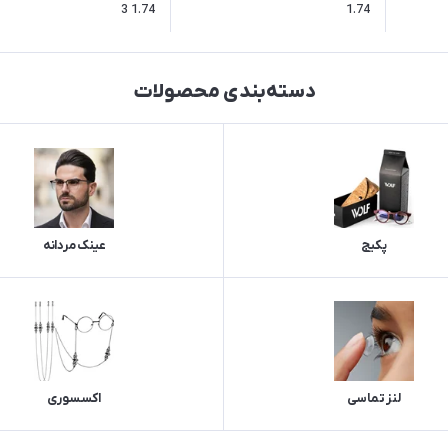
3 1.74
1.74
دسته‌بندی محصولات
پکیج
عینک مردانه
لنز تماسی
اکسسوری