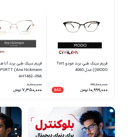
فریم عینک طبی برند مودو Tort
فریم عینک طبی برند آنا ه
(MODO) مدل 4060
n
AH1462–09A
8,900,000
33,600,000
7,350,000
10,999,000
68٪
تومان
تومان