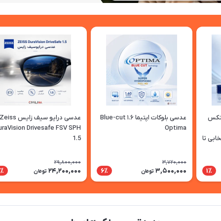
پتکس
عدسی بلوکات اپتیما ۱.۶ Blue-cut
عدسی درایو سیف زایس eiss
uraVision Drivesafe FSV SPH
Optima
نتخابی تا
1.5
29,800,000
3,720,000
24,200,000
3,500,000
9٪
6٪
1٪
تومان
تومان