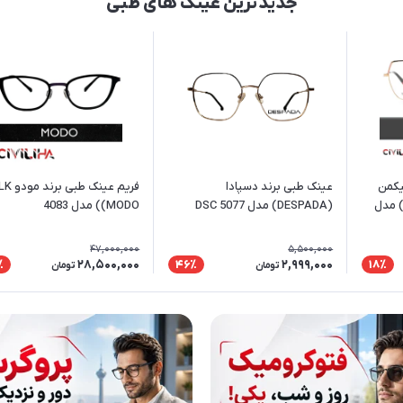
جدیدترین عینک های طبی
یکمن
عینک طبی برند دسپادا
فریم عینک طبی بر
PURTT (Ana Hickman) مدل
(DESPADA) مدل DSC 5077
(MODO) مدل 4083
47,000,000
5,500,000
28,500,000
2,999,000
٪
46٪
18٪
تومان
تومان