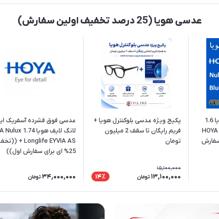
عدسی هویا (25 درصد تخفیف اولین سفارش)
عدسی بلوکنترل فشرده هویا 1.6
پکیج ویژه عدسی بلوکنترل هویا‌ +
عدسی فوق فشرده آسفریک ایو
HOYA 
فریم رایگان تا سقف 2 میلیون
لانگ لایف هویا 1.74 
برای سفارش
تومان
Longlife EYVIA AS + (
25% ای برای سفارش اول))
15,100,000
34,000,000
13,100,000
14٪
تومان
تومان