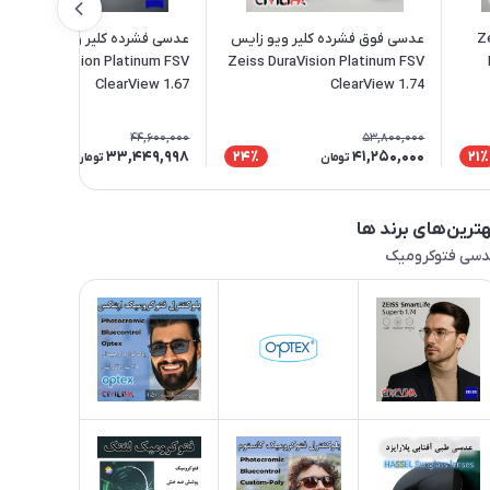
یس Zeiss
عدسی فوق فشرده کلیر ویو زایس
عدسی فشرده کلیر ویو زایس
eiss DuraVision Platinum FSV
Zeiss DuraVision Platinum FSV
ClearView 1.67
ClearView 1.74
44,600,000
53,800,000
33,449,998
41,250,000
26٪
24٪
21٪
تومان
تومان
ترین‌های برند ها
سی فتوکرومیک