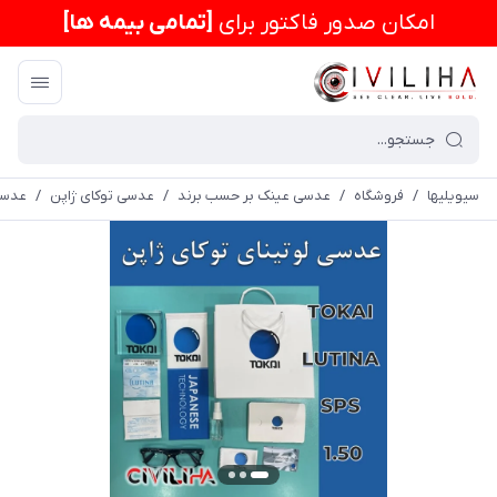
امكان صدور فاکتور برای
[تمامی بیمه ها]
سیویلیها
/
فروشگاه
/
عدسی عینک بر حسب برند
/
عدسی توکای ژاپن
/
عدسی آن