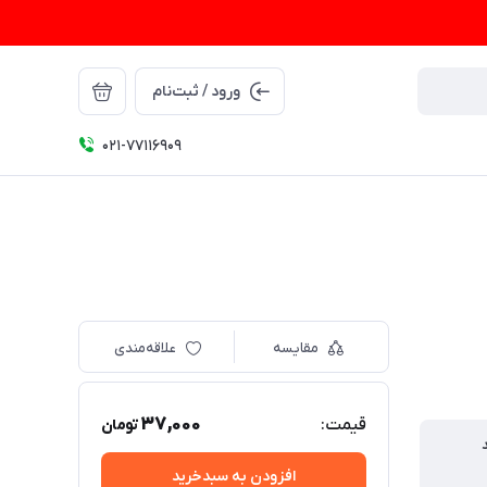
ورود / ثبت‌نام
021-77116909
مقایسه
علاقه‌مندی
37,000
قیمت:
تومان
افزودن به سبدخرید