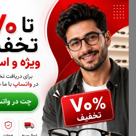
تحویل اکسپرس
امکان پرداخت 
اطلاعات تماس
02177116909
info@civiliha.com
ارسال فوری در تهران + ارسال به سراسر کشور
درباره فروشگاه عینک و عدسی سیویلیها
سیویلیها فروشگاه تخصصی عینک طبی، فریم عینک و عدسی عینک اس
سیویلیها می‌توانید انواع عدسی طبی، عدسی آنتی‌رفلکس، بلوکنترل