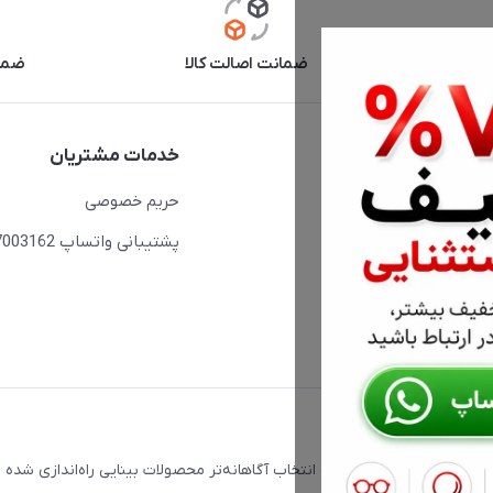
آنلاین
ضمانت اصالت کالا
ضما
دسترسی سریع
خدمات مشتریان
حساب کاربری
حریم خصوصی
مجله فروشگاه
پشتیبانی واتساپ 09397003162
لیست محصولات
درباره ما
ت که با هدف کمک به انتخاب آگاهانه‌تر محصولات بینایی راه‌اندازی شده 