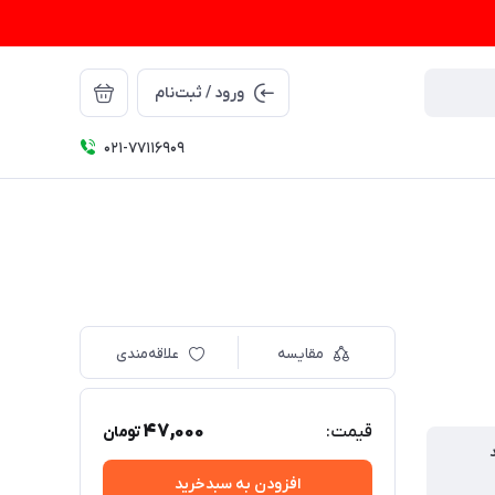
ورود / ثبت‌نام
021-77116909
مقایسه
علاقه‌مندی
47,000
قیمت:
تومان
افزودن به سبدخرید