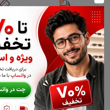
تحویل اکسپرس
امکان پرداخت 
اطلاعات تماس
02177116909
info@civiliha.com
ارسال فوری در تهران + ارسال به سراسر کشور
درباره فروشگاه عینک و عدسی سیویلیها
سیویلیها فروشگاه تخصصی عینک طبی، فریم عینک و عدسی عینک اس