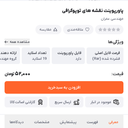
پاورپوینت نقشه های توپوگرافی
مهندسی عمران
علاقه‌مندی
مقایسه
ویژگی‌ها
مشاهده همه
فرمت فایل اصلی
فایل پاورپوینت
تعداد اسلاید
ارائه دهند
فشرده شده (Rar)
دارد
19 اسلاید
گروه مهندس
52,000
قیمت:
تومان
افزودن به سبدخرید
موجود در انبار
ارسال سریع
گارانتی اصالت کالا
معرفی
فهرست
پیشنمایش
مشخصات
دیدگاه‌ها