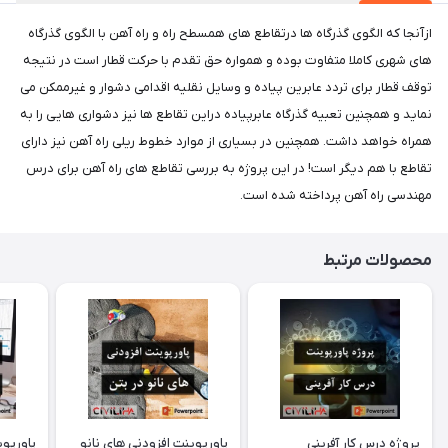
ازآنجا که الگوی گذرگاه ها درتقاطع های همسطح راه و راه آهن با الگوی گذرگاه
های شهری کاملا متفاوت بوده و همواره حق تقدم با حرکت قطار است در نتیجه
توقف قطار برای تردد عابرین پیاده و وسایل نقلیه اقدامی دشوار و غیرممکن می
نماید و همچنین تعبیه گذرگاه عابرپیاده دراین تقاطع ها نیز دشواری هایی را به
همراه خواهد داشت. همچنین در بسیاری از موارد خطوط ریلی راه آهن نیز دارای
تقاطع با هم دیگر است! در این پروژه به بررسی تقاطع های راه آهن برای درس
مهندسی راه آهن پرداخته شده است.
محصولات مرتبط
پروژه درس کار آفرینی
پاورپوینت افزودنی های نانو
پاورپوی