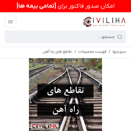
امكان صدور فاکتور برای
[تمامی بیمه ها]
سیویلیها
/
فهرست محصولات
/
تقاطع های راه آهن