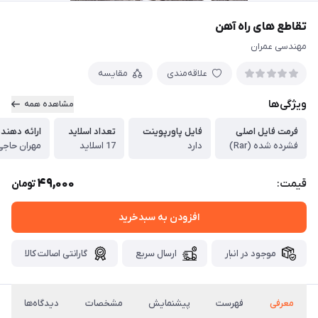
تقاطع های راه آهن
مهندسی عمران
علاقه‌مندی
مقایسه
ویژگی‌ها
مشاهده همه
فرمت فایل اصلی
فایل پاورپوینت
تعداد اسلاید
ارائه دهند
فشرده شده (Rar)
دارد
17 اسلاید
مهران حاجی
49,000
قیمت:
تومان
افزودن به سبدخرید
موجود در انبار
ارسال سریع
گارانتی اصالت کالا
معرفی
فهرست
پیشنمایش
مشخصات
دیدگاه‌ها