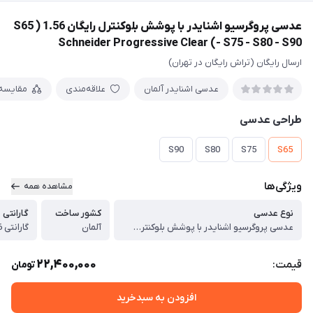
عدسی پروگرسیو اشنایدر با پوشش بلوکنترل رایگان 1.56 ( S65
- S75 - S80 - S90) Schneider Progressive Clear
ارسال رایگان (تراش رایگان در تهران)
عدسی اشنایدر آلمان
علاقه‌مندی
مقایسه
طراحی عدسی
S90
S80
S75
S65
ویژگی‌ها
مشاهده همه
نوع عدسی
کشور ساخت
گارانتی
عدسی پروگرسیو اشنایدر با پوشش بلوکنترل رایگان 1.56 Schneider Progressive Clear
آلمان
گارانتی 36 ماهه پوشش عدسی
22,400,000
قیمت:
تومان
افزودن به سبدخرید