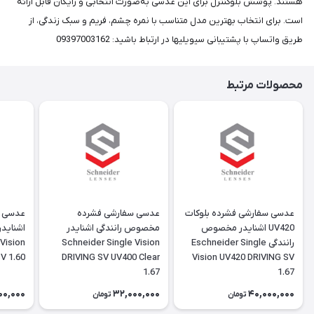
هستند. پوشش بلوکنترل برای این عدسی به‌صورت انتخابی و رایگان قابل ارائه
است. برای انتخاب بهترین مدل متناسب با نمره چشم، فریم و سبک زندگی، از
طریق واتساپ با پشتیبانی سیویلیها در ارتباط باشید: 09397003162
محصولات مرتبط
عدسی سفارشی فشرده بلوکات
عدسی سفارشی فشرده
UV420 اشنایدر مخصوص
مخصوص رانندگی اشنایدر
اشناید
رانندگی Eschneider Single
Schneider Single Vision
Vision
V 1.60
DRIVING SV UV400 Clear
Vision UV420 DRIVING SV
1.67
1.67
00,000
32,000,000
40,000,000
تومان
تومان