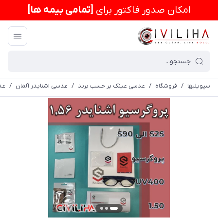
امكان صدور فاکتور برای
[تمامی بیمه ها]
سیویلیها
/
فروشگاه
/
عدسی عینک بر حسب برند
/
عدسی اشنایدر آلمان
/
عدسی 