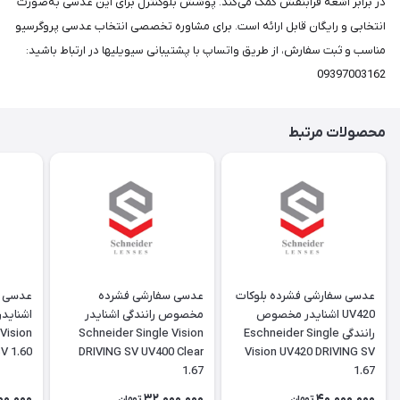
در برابر اشعه فرابنفش کمک می‌کند. پوشش بلوکنترل برای این عدسی به‌صورت
انتخابی و رایگان قابل ارائه است. برای مشاوره تخصصی انتخاب عدسی پروگرسیو
مناسب و ثبت سفارش، از طریق واتساپ با پشتیبانی سیویلیها در ارتباط باشید:
09397003162
محصولات مرتبط
عدسی سفارشی فشرده بلوکات
عدسی سفارشی فشرده
UV420 اشنایدر مخصوص
مخصوص رانندگی اشنایدر
اشناید
رانندگی Eschneider Single
Schneider Single Vision
Vision
V 1.60
DRIVING SV UV400 Clear
Vision UV420 DRIVING SV
1.67
1.67
00,000
32,000,000
40,000,000
تومان
تومان