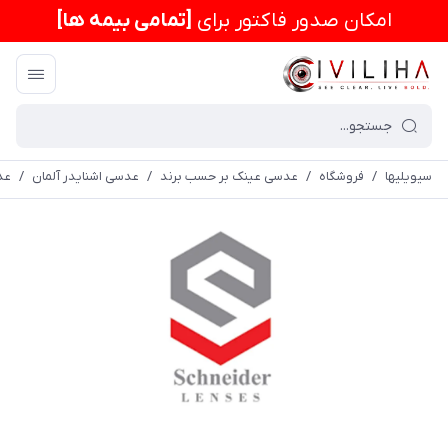
امكان صدور فاکتور برای
[تمامی بیمه ها]
سیویلیها
/
فروشگاه
/
عدسی عینک بر حسب برند
/
عدسی اشنایدر آلمان
/
عدسی پ