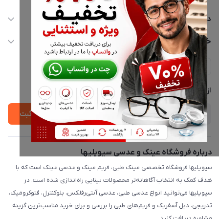
02177116909
دسترسی سریع
info@civiliha.com
حساب کاربری
خدمات مشتریان
ارسال فوری در تهران + ارسال به سراسر کشور
مجله فروشگاه
حریم خصوصی
لیست محصولات
پشتیبانی واتساپ 09397003162
درباره ما
از جدید‌ترین تخفیف‌ها با‌ خبر شوید
ثبت
درباره فروشگاه عینک و عدسی سیویلیها
سیویلیها فروشگاه تخصصی عینک طبی، فریم عینک و عدسی عینک است که با
هدف کمک به انتخاب آگاهانه‌تر محصولات بینایی راه‌اندازی شده است. در
سیویلیها می‌توانید انواع عدسی طبی، عدسی آنتی‌رفلکس، بلوکنترل، فتوکرومیک،
تدریجی، دبل آسفریک و فریم‌های طبی را بررسی و برای خرید مناسب‌ترین گزینه
مشاوره دریافت کنید.