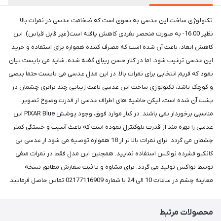
تکنولوژی ساخت این عدسی به نحوی است که ضخامت عدسی در نمرات بالا
نظیر 16.00- به صورت منحصر بفردی کاهش یافته است(غیر قابل قیاس). این
کاهش ابعاد، باعث آن شده است که مصرف کننده همواره برای استفاده و خرید
این عدسی ترغیب شود، اما در کنار حسن زیبای گفته شده، شاید می بایست بیان
نمود که فریم انتخابی برای نمرات بالا، در این مدل عدسی می بایست حتما بیضی
و کوچک باشد، تکنولوژی ساخت این عدسی باعث زیبایی چند برابری چشمان در
پشت آن شده است، لیکن حاشیه های اطراف عدسی از قدرت وضوح تصویر
مناسبی برخوردار نمی باشند. در کنار موارد فوق، وجود پوشش PIXAR Blue این
عدسی را بهره مند از قدرت بلوکنترل نموده است که باعث آسیب و خستگی کمتر
چشمان می گردد. برای نمرات بالا تر از 18 همواره توصیه می شود از عدسی بی
کانکیو فشرده نواکس استفاده نمایید. همچنین این مدل فقط در نمرات منفی
توسط نواکس تولید می گردد. برای مشاوه و یا ثبت سفارش مطابق نسخه
معاینه چشم در ساعات 10 الی 24 با شماره 02177116909 تماس حاصل فرمایید.
محصولات مرتبط