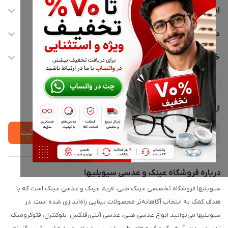
اطلاعات تماس
02177116909
دسترسی سریع
info@civiliha.com
حساب کاربری
خدمات مشتریان
ارسال فوری در تهران + ارسال به سراسر کشور
مجله فروشگاه
حریم خصوصی
لیست محصولات
پشتیبانی واتساپ 09397003162
درباره ما
از جدید‌ترین تخفیف‌ها با‌ خبر شوید
ثبت
درباره فروشگاه عینک و عدسی سیویلیها
سیویلیها فروشگاه تخصصی عینک طبی، فریم عینک و عدسی عینک است که با
هدف کمک به انتخاب آگاهانه‌تر محصولات بینایی راه‌اندازی شده است. در
سیویلیها می‌توانید انواع عدسی طبی، عدسی آنتی‌رفلکس، بلوکنترل، فتوکرومیک،