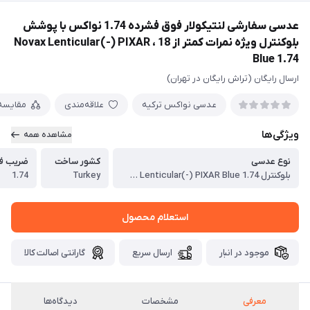
عدسی سفارشی لنتیکولار فوق فشرده 1.74 نواکس با پوشش
بلوکنترل ویژه نمرات کمتر از 18 ، Novax Lenticular(-) PIXAR
Blue 1.74
ارسال رایگان (تراش رایگان در تهران)
عدسی نواکس ترکیه
علاقه‌مندی
مقایسه
ویژگی‌ها
مشاهده همه
نوع عدسی
کشور ساخت
ضریب ف
بلوکنترل Novax Lenticular(-) PIXAR Blue 1.74
Turkey
1.74
استعلام محصول
موجود در انبار
ارسال سریع
گارانتی اصالت کالا
معرفی
مشخصات
دیدگاه‌ها