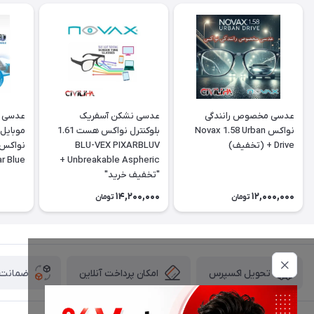
عدسی مخصوص رانندگی
عدسی نشکن آسفریک
نواکس Novax 1.58 Urban
بلوکنترل نواکس هست 1.61
موبایل 
Drive + (تخفیف)
BLU-VEX PIXARBLUV
ar Blue
Unbreakable Aspheric +
"تخفیف خرید"
14,200,000
12,000,000
تومان
تومان
امکان پرداخت آنلاین
ضمانت ا
تحویل اکسپرس