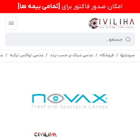
امكان صدور فاکتور برای
[تمامی بیمه ها]
سیویلیها
/
فروشگاه
/
عدسی عینک بر حسب برند
/
عدسی نواکس ترکیه
/
عدسی سف