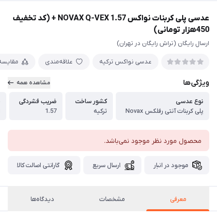
عدسی پلی کربنات نواکس NOVAX Q-VEX 1.57 + (کد تخفیف
450هزار تومانی)
ارسال رایگان (تراش رایگان در تهران)
عدسی نواکس ترکیه
علاقه‌مندی
مقایسه
ویژگی‌ها
مشاهده همه
نوع عدسی
کشور ساخت
ضریب فشردگی
ض
پلی کربنات آنتی رفلکس Novax
ترکیه
1.57
از
محصول مورد نظر موجود نمی‌باشد.
موجود در انبار
ارسال سریع
گارانتی اصالت کالا
معرفی
مشخصات
دیدگاه‌ها