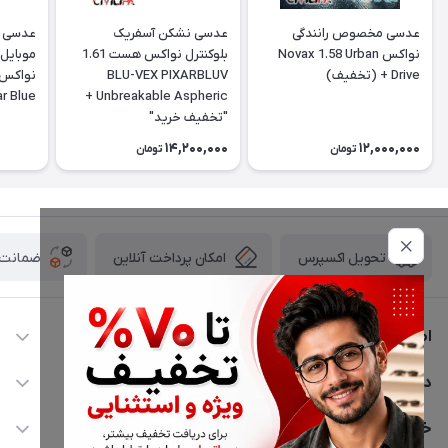
عدسی مخصوص رانندگی
عدسی نشکن آسفریک
نواکس Novax 1.58 Urban
بلوکنترل نواکس هست 1.61
موبایل 
Drive + (تخفیف)
BLU-VEX PIXARBLUV
ar Blue
Unbreakable Aspheric +
"تخفیف خرید"
14,200,000
12,000,000
تومان
تومان
امکان پرداخت آنلاین
ضمانت ا
تحویل اکسپرس
اطلاعات تماس
02177116909
دسترسی سریع
info@civiliha.com
حساب کاربری
خدمات مشتریان