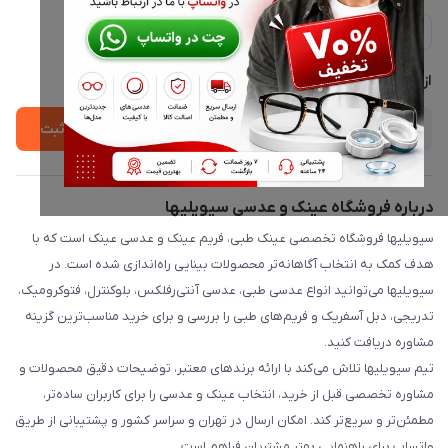
ارسال فوری در تهران + ارسال به سراسر کشور
مجله فروشگاه
حریم خصوصی
لیست محصولات
پشتیبانی واتساپ 09397003162
درباره ما
از جدید‌ترین تخفیف‌ها با‌ خبر شوید
ثبت
درباره فروشگاه عینک و عدسی سیویلیها
سیویلیها فروشگاه تخصصی عینک طبی، فریم عینک و عدسی عینک است که با
هدف کمک به انتخاب آگاهانه‌تر محصولات بینایی راه‌اندازی شده است. در
سیویلیها می‌توانید انواع عدسی طبی، عدسی آنتی‌رفلکس، بلوکنترل، فتوکرومیک،
تدریجی، دبل آسفریک و فریم‌های طبی را بررسی و برای خرید مناسب‌ترین گزینه
مشاوره دریافت کنید.
تیم سیویلیها تلاش می‌کند با ارائه برندهای معتبر، توضیحات دقیق محصولات و
مشاوره تخصصی قبل از خرید، انتخاب عینک و عدسی را برای کاربران ساده‌تر،
مطمئن‌تر و سریع‌تر کند. امکان ارسال در تهران و سراسر کشور و پشتیبانی از طریق
واتساپ برای راهنمایی بهتر مشتریان فراهم است.