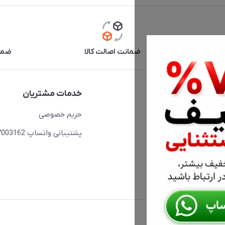
آنلاین
ضمانت اصالت کالا
ضما
دسترسی سریع
خدمات مشتریان
حساب کاربری
حریم خصوصی
مجله فروشگاه
پشتیبانی واتساپ 09397003162
لیست محصولات
درباره ما