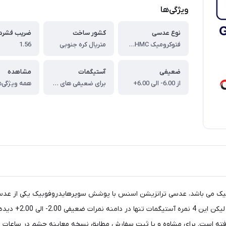
ویژگی‌ها
نوع عدسی
کشور ساخت
ضریب فشرد
فتوکرومیک Essence Transition Grey SHMC
متریال کره جنوبی
1.56
ضعیفی
آستیگمات
مشاهده
از 6.00- الی 6.00+
برای ضعیفی های نمره 2.00+ الی 2.00- آستیگمات از 0.00 الی 4.00- و در سایر نمرات تا 2 نمره آستیگمات
همه ویژگی‌ه
ک می باشد، عدسی ترانزیشن اسنس با پوشش سوپرهایدروفوبیک یکی از عدسی
ا ثبت سفارش مطابق نسخه معاینه چشم در ساعات 10 الی 24 با شماره 02177116909 تماس حاصل فرمایید.