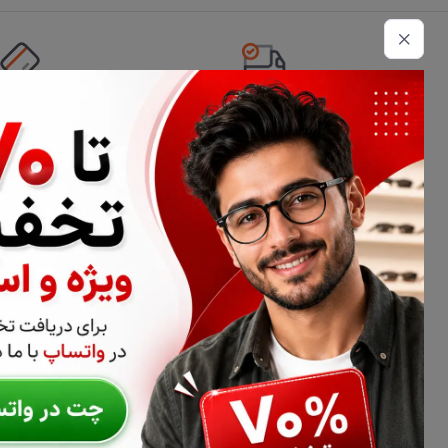
تحویل اکسپرس
امکان پرداخت 
اطلاعات تماس
02177116909
info@civiliha.com
ارسال فوری در تهران + ارسال به سراسر کشور
درباره فروشگاه عینک و عدسی سیویلیها