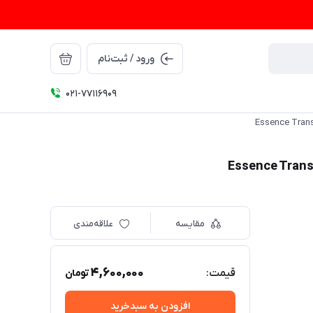
ورود / ثبت‌نام
021-77116909
مقایسه
علاقه‌مندی
4,600,000
قیمت:
تومان
افزودن به سبدخرید