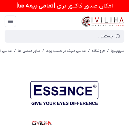
امكان صدور فاکتور برای
[تمامی بیمه ها]
سیویلیها
/
فروشگاه
/
عدسی عینک بر حسب برند
/
سایر عدسی ها
/
عدسی اس