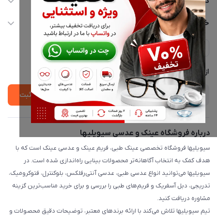
دسترسی سریع
info@civiliha.com
حساب کاربری
خدمات مشتریان
ارسال فوری در تهران + ارسال به سراسر کشور
مجله فروشگاه
حریم خصوصی
لیست محصولات
پشتیبانی واتساپ 09397003162
درباره ما
از جدید‌ترین تخفیف‌ها با‌ خبر شوید
ثبت
درباره فروشگاه عینک و عدسی سیویلیها
سیویلیها فروشگاه تخصصی عینک طبی، فریم عینک و عدسی عینک است که با
هدف کمک به انتخاب آگاهانه‌تر محصولات بینایی راه‌اندازی شده است. در
سیویلیها می‌توانید انواع عدسی طبی، عدسی آنتی‌رفلکس، بلوکنترل، فتوکرومیک،
تدریجی، دبل آسفریک و فریم‌های طبی را بررسی و برای خرید مناسب‌ترین گزینه
مشاوره دریافت کنید.
تیم سیویلیها تلاش می‌کند با ارائه برندهای معتبر، توضیحات دقیق محصولات و