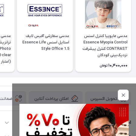
عدسی مایوپیا کنترل اسنس
عدسی سفارشی آفیس لایف
عدسی پ
Essence Myopia Control
استایل اسنس Essence Life
ترانزی
CONTRAST کنترل پیشرفت
Style Office 1.5
 Photo
نزدیک‌بینی کودکان
10,400,000
تومان
تومانی
امکان پرداخت آنلاین
ضمانت ا
تحویل اکسپرس
اطلاعات تماس
02177116909