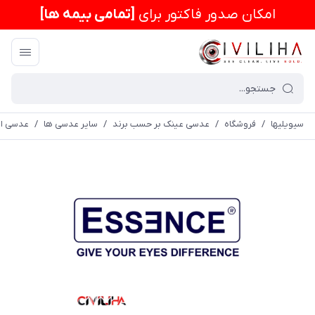
امكان صدور فاکتور برای
[تمامی بیمه ها]
سیویلیها
/
فروشگاه
/
عدسی عینک بر حسب برند
/
سایر عدسی ها
/
عدسی اس