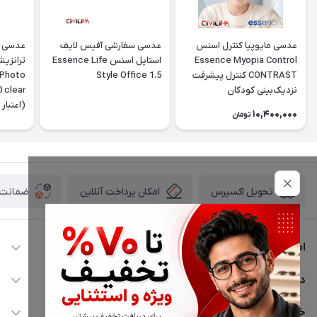
عدسی مایوپیا کنترل اسنس
عدسی سفارشی آفیس لایف
عدسی پ
Essence Myopia Control
استایل اسنس Essence Life
ترانزی
CONTRAST کنترل پیشرفت
Style Office 1.5
 Photo
نزدیک‌بینی کودکان
10,400,000
تومان
تومانی
امکان پرداخت آنلاین
ضمانت ا
تحویل اکسپرس
اطلاعات تماس
02177116909
دسترسی سریع
info@civiliha.com
حساب کاربری
خدمات مشتریان