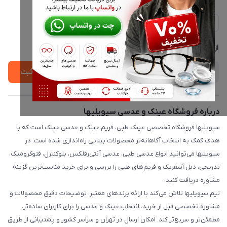
ارسال فوری در تهران + ارسال به سراسر کشور
مجله فروشگاه
حریم خصوصی
لیست محصولات
پشتیبانی واتساپ 09397003162
درباره ما
از جدید‌ترین تخفیف‌ها با‌ خبر شوید
ثبت
درباره فروشگاه عینک و عدسی سیویلیها
سیویلیها فروشگاه تخصصی عینک طبی، فریم عینک و عدسی عینک است که با
هدف کمک به انتخاب آگاهانه‌تر محصولات بینایی راه‌اندازی شده است. در
سیویلیها می‌توانید انواع عدسی طبی، عدسی آنتی‌رفلکس، بلوکنترل، فتوکرومیک،
تدریجی، دبل آسفریک و فریم‌های طبی را بررسی و برای خرید مناسب‌ترین گزینه
مشاوره دریافت کنید.
تیم سیویلیها تلاش می‌کند با ارائه برندهای معتبر، توضیحات دقیق محصولات و
مشاوره تخصصی قبل از خرید، انتخاب عینک و عدسی را برای کاربران ساده‌تر،
مطمئن‌تر و سریع‌تر کند. امکان ارسال در تهران و سراسر کشور و پشتیبانی از طریق