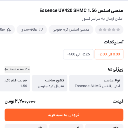
عدسی اسنس Essence UV420 SHMC 1.56
امکان ارسال به سراسر کشور
عدسی اسنس کره جنوبی
علاقه‌مندی
مقا
آستیگمات
0.00 الی 2.00-
2.25- الی 4.00-
ویژگی‌ها
مشاهده همه
نوع عدسی
کشور ساخت
ضریب فشردگی
آنتی رفلکس Essence SHMC
متریال کره جنوبی
1.56
2,200,000
قیمت:
تومان
افزودن به سبدخرید