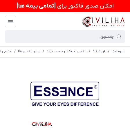
امكان صدور فاکتور برای
[تمامی بیمه ها]
سیویلیها
/
فروشگاه
/
عدسی عینک بر حسب برند
/
سایر عدسی ها
/
عدسی اس