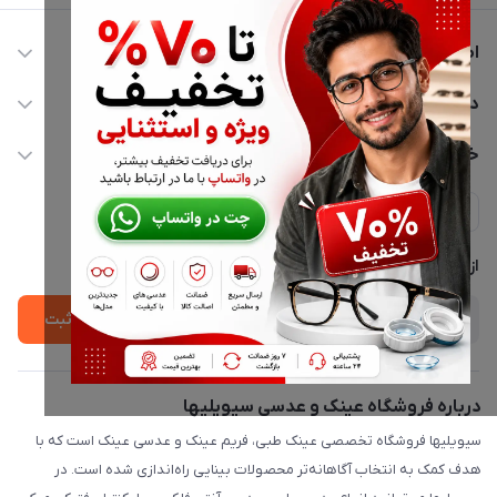
اطلاعات تماس
02177116909
دسترسی سریع
info@civiliha.com
حساب کاربری
خدمات مشتریان
ارسال فوری در تهران + ارسال به سراسر کشور
مجله فروشگاه
حریم خصوصی
لیست محصولات
پشتیبانی واتساپ 09397003162
درباره ما
از جدید‌ترین تخفیف‌ها با‌ خبر شوید
ثبت
درباره فروشگاه عینک و عدسی سیویلیها
سیویلیها فروشگاه تخصصی عینک طبی، فریم عینک و عدسی عینک است که با
هدف کمک به انتخاب آگاهانه‌تر محصولات بینایی راه‌اندازی شده است. در