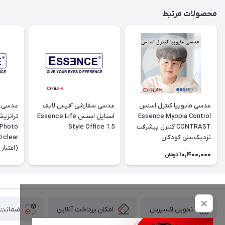
محصولات مرتبط
عدسی مایوپیا کنترل اسنس
عدسی سفارشی آفیس لایف
عدسی پ
Essence Myopia Control
استایل اسنس Essence Life
ترانزی
CONTRAST کنترل پیشرفت
Style Office 1.5
 Photo
نزدیک‌بینی کودکان
10,400,000
تومان
تومانی
امکان پرداخت آنلاین
ضمانت ا
تحویل اکسپرس