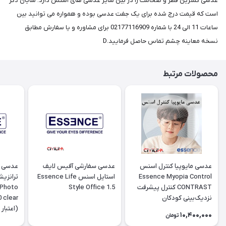
عدسی کمترین قطر و ضخامت را در بین سایر عدسی های اسنس دارد. شایان ذکر
است که قیمت درج شده برای یک جفت عدسی بوده و همواره می توانید بین
ساعات 11 الی 24 با شماره 02177116909 برای مشاوره و یا سفارش مطابق
نسخه معاینه چشم تماس حاصل فرمایید.D
محصولات مرتبط
عدسی مایوپیا کنترل اسنس
عدسی سفارشی آفیس لایف
عدسی پ
Essence Myopia Control
استایل اسنس Essence Life
ترانزی
CONTRAST کنترل پیشرفت
Style Office 1.5
 Photo
نزدیک‌بینی کودکان
10,400,000
تومان
تومانی