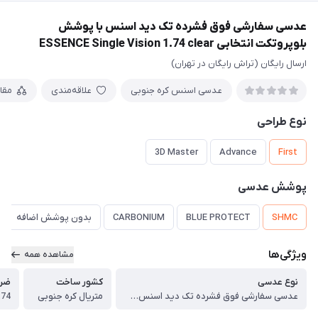
عدسی سفارشی فوق فشرده تک دید اسنس با پوشش
بلوپروتکت انتخابی ESSENCE Single Vision 1.74 clear
ارسال رایگان (تراش رایگان در تهران)
عدسی اسنس کره جنوبی
علاقه‌مندی
مقا
نوع طراحی
3D Master
Advance
First
پوشش عدسی
SHMC
BLUE PROTECT
CARBONIUM
بدون پوشش اضافه
ویژگی‌ها
مشاهده همه
نوع عدسی
کشور ساخت
ضری
عدسی سفارشی فوق فشرده تک دید اسنس با پوشش بلوپروتکت انتخابی ESSENCE Single Vision 1.74 clear
متریال کره جنوبی
.74