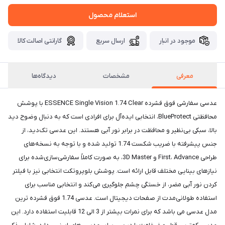
استعلام محصول
موجود در انبار
ارسال سریع
گارانتی اصالت کالا
معرفی
مشخصات
دیدگاه‌ها
عدسی سفارشی فوق فشرده ESSENCE Single Vision 1.74 Clear با پوشش
محافظتی BlueProtect، انتخابی ایده‌آل برای افرادی است که به دنبال وضوح دید
بالا، سبکی بی‌نظیر و محافظت در برابر نور آبی هستند. این عدسی تک‌دید، از
جنس پیشرفته با ضریب شکست 1.74 تولید شده و با توجه به نسخه‌های
طراحی First، Advance و 3D Master، به صورت کاملاً سفارشی‌سازی‌شده برای
نیازهای بینایی مختلف قابل ارائه است. پوشش بلوپروتکت انتخابی نیز با فیلتر
کردن نور آبی مضر، از خستگی چشم جلوگیری می‌کند و انتخابی مناسب برای
استفاده طولانی‌مدت از صفحات دیجیتال است. عدسی 1.74 فوق فشرده ترین
مدل عدسی می باشد که برای نمرات بیشتر از 3 الی 12 قابلیت استفاده دارد. این