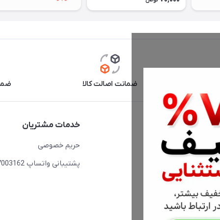
تومان
آنلاین
ضمانت اصالت کالا
ضما
دسترسی سریع
خدمات مشتریان
حساب کاربری
حریم خصوصی
مجله فروشگاه
پشتیبانی واتساپ 09397003162
لیست محصولات
درباره ما