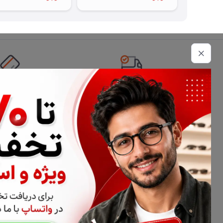
تحویل اکسپرس
امکان پرداخت 
اطلاعات تماس
02177116909
info@civiliha.com
ارسال فوری در تهران + ارسال به سراسر کشور