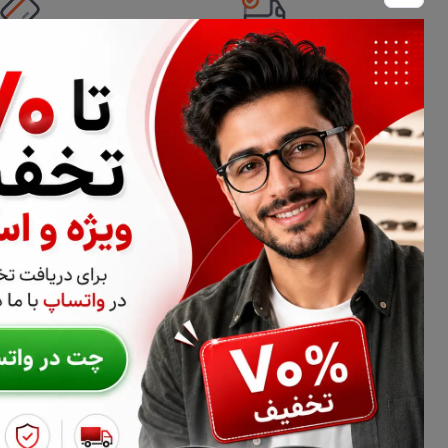
تحویل اکسپرس
امکان پرداخت 
اطلاعات تماس
02177116909
info@civiliha.com
ارسال فوری در تهران + ارسال به سراسر کشور
درباره فروشگاه عینک و عدسی سیویلیها
سیویلیها فروشگاه تخصصی عینک طبی، فریم عینک و عدسی عینک اس