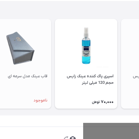
ایس
اسپری پاک کننده عینک زایس
قاب عینک مدل سرمه ای
حجم 120 میلی لیتر
ناموجود
70,000
تومان