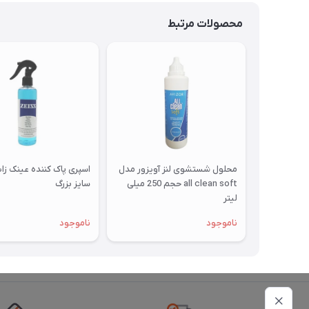
محصولات مرتبط
محلول شستشوی لنز آویزور مدل
اسپری پاک کننده عینک ز
all clean soft حجم 250 میلی
سایز بزرگ
لیتر
ناموجود
ناموجود