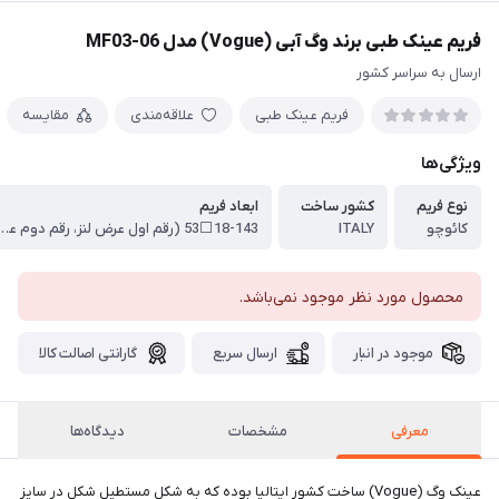
فریم عینک طبی برند وگ آبی (Vogue) مدل MF03-06
ارسال به سراسر کشور
فریم عینک طبی
علاقه‌مندی
مقایسه
ویژگی‌ها
نوع فریم
کشور ساخت
ابعاد فریم
کائوچو
ITALY
18-143⬜53 (رقم اول عرض لنز، رقم دوم عرض پل عینک،
محصول مورد نظر موجود نمی‌باشد.
موجود در انبار
ارسال سریع
گارانتی اصالت کالا
معرفی
مشخصات
دیدگاه‌ها
عینک وگ (Vogue) ساخت کشور ایتالیا بوده که به شکل مستطیل شکل در سایز