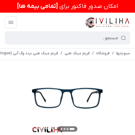
امكان صدور فاکتور برای
[تمامی بیمه ها]
سیویلیها
/
فروشگاه
/
فریم عینک طبی
/
فریم عینک طبی برند وگ آبی (Vogue) مدل MF03-06