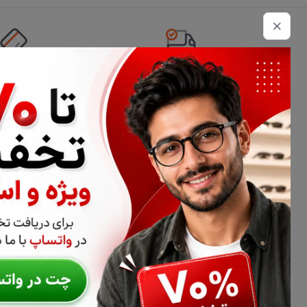
تحویل اکسپرس
امکان پرداخت 
اطلاعات تماس
02177116909
info@civiliha.com
ارسال فوری در تهران + ارسال به سراسر کشور
درباره فروشگاه عینک و عدسی سیویلیها