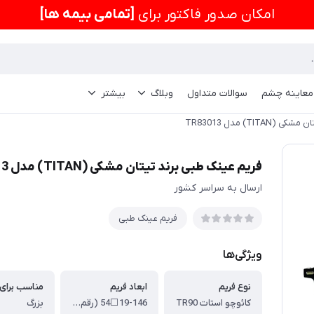
امكان صدور فاکتور برای
[تمامی بیمه ها]
 معاینه چشم
سوالات متداول
وبلاگ
بیشتر
TI) مدل TR83013
فریم عینک طبی برند تیتان مشکی (TITAN) مدل TR83013
ارسال به سراسر کشور
فریم عینک طبی
ویژگی‌ها
نوع فریم
ابعاد فریم
کائوچو استات TR90
19-146⬜54 (رقم اول عرض لنز، رقم دوم عرض پل عینک، رقم سوم طول دسته)
بزرگ