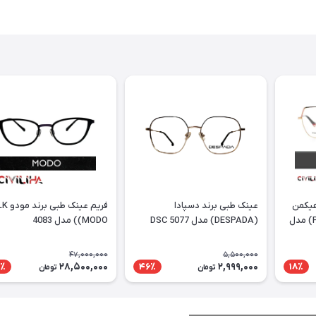
هیکمن
عینک طبی برند دسپادا
فریم عینک طبی
PURTT (Ana Hickmann) مدل
(DESPADA) مدل DSC 5077
(MODO) مدل 4083
47,000,000
5,500,000
28,500,000
2,999,000
٪
46٪
18٪
تومان
تومان