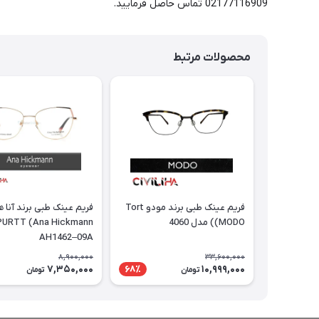
02177116909 تماس حاصل فرمایید.
محصولات مرتبط
فریم عینک طبی برند مودو Tort
فریم عینک طبی برند آنا 
(MODO) مدل 4060
AH1462–09A
8,900,000
33,600,000
7,350,000
10,999,000
68٪
تومان
تومان