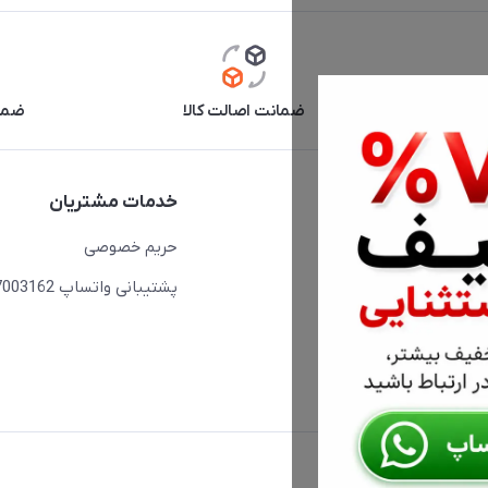
آنلاین
ضمانت اصالت کالا
ضما
دسترسی سریع
خدمات مشتریان
حساب کاربری
حریم خصوصی
مجله فروشگاه
پشتیبانی واتساپ 09397003162
لیست محصولات
درباره ما