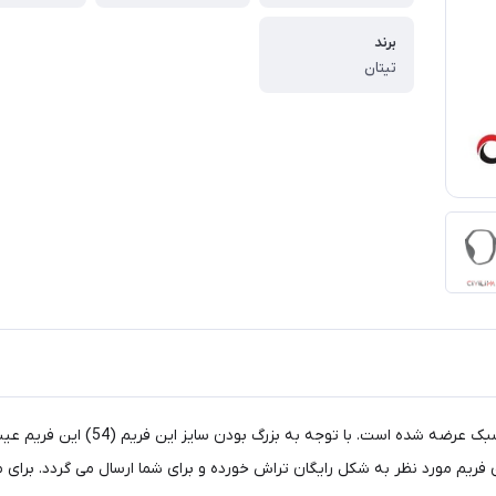
برند
تیتان
عینک تیتان در مدل TR83013 در رنگ 