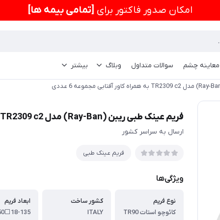
امكان صدور فاکتور برای
[تمامی بیمه ها]
 معاینه چشم
سوالات متداول
وبلاگ
بیشتر
فریم عینک طبی ریبن (Ray-Ban) مدل TR2309 c2 به همراه کاور آفتابی مجموعه 6 عددی
ارسال به سراسر کشور
فریم عینک طبی
ویژگی‌ها
نوع فریم
کشور ساخت
ابعاد فریم
کائوچو استات TR90
ITALY