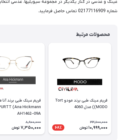
شماره 02177116909 تماس حاصل فرمایید.
محصولات مرتبط
فریم عینک طبی برند مودو Tort
فریم عینک طبی برند آنا 
(MODO) مدل 4060
AH1462–09A
8,900,000
33,600,000
7,350,000
10,999,000
68٪
تومان
تومان