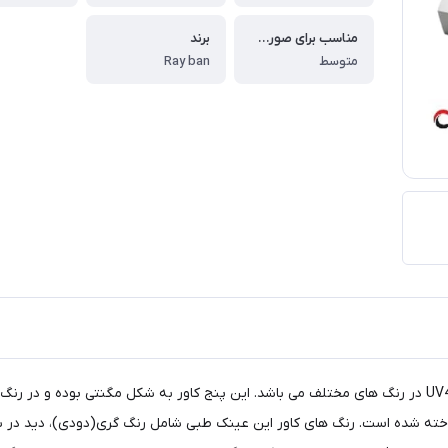
مناسب برای صورت های
برند
متوسط
Ray ban
عینک ریبن در مدل Tr2309 C2 دارای 5 عدد کاور طبی افتابی UV400 در رنگ های مختلف می باشد. این پنج کاور
یز 50 برای صورت های متوسط ساخته شده است. رنگ های کاور این عینک طبی شامل رنگ گری(دود