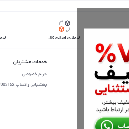
آنلاین
ضمانت اصالت کالا
ضما
دسترسی سریع
خدمات مشتریان
حساب کاربری
حریم خصوصی
مجله فروشگاه
پشتیبانی واتساپ 09397003162
لیست محصولات
درباره ما