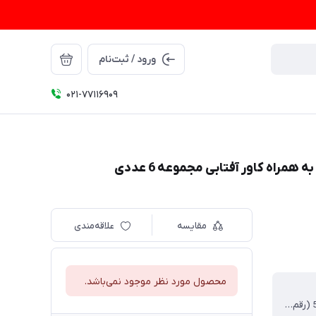
ورود / ثبت‌نام
021-77116909
مقایسه
علاقه‌مندی
محصول مورد نظر موجود نمی‌باشد.
18-135⬜50 (رقم اول عرض لنز، رقم دوم عرض پل عینک، رقم سوم طول دسته)