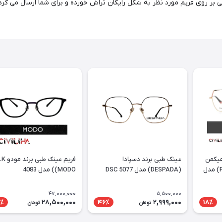
هیکمن
عینک طبی برند دسپادا
فریم عینک طبی
PURTT (Ana Hickmann) مدل
(DESPADA) مدل DSC 5077
(MODO) مدل 4083
47,000,000
5,500,000
28,500,000
2,999,000
٪
46٪
18٪
تومان
تومان