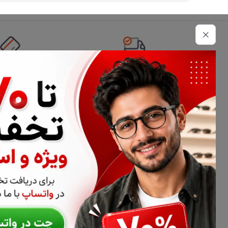
تحویل اکسپرس
امکان پرداخت 
اطلاعات تماس
02177116909
info@civiliha.com
ارسال فوری در تهران + ارسال به سراسر کشور