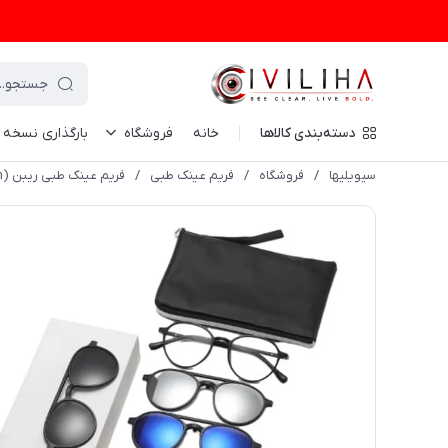
دسته‌بندی کالاها
خانه
فروشگاه
بارگذاری نسخه
سیویلیها
/
فروشگاه
/
فریم عینک طبی
/
فریم عینک طبی ریبن (Ray-Ban) مدل TR2309 c2 به همراه کاور آفتابی مجموعه 6 عددی