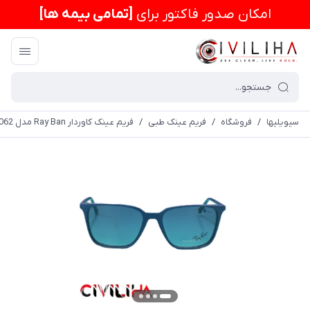
امكان صدور فاکتور برای
[تمامی بیمه ها]
سیویلیها
/
فروشگاه
/
فریم عینک طبی
/
فریم عینک کاوردار Ray Ban مدل RX7062