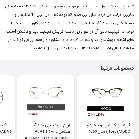
گیرد، این عینک از وزن بسیار کمی برخوردار بوده و دارای کاور UV400 که به شکل
پلارایزد عرضه می گردد. سایز این فریم 52 بوده که با پل بینی 16 میلیمتر و
دسته هایی با ابعاد 138 میلیمتر عرضه می شود. استفاده از کاور این عینک با
توجه به کیفیت بالای آن در طول روز باعث افزایش کیفیت دید و کاهش آسیب
های اشعه خورشیدی به چشم می گردد. برای مشاوره و راهنمایی می توانید در
ساعات 10 الی 24 با شماره 02177116909 تماس حاصل فرمایید.
محصولات مرتبط
فریم عینک طبی برند مودو
فریم عینک طبی برند آنا
عینک طب
Tort (MODO) مدل 4060
هیکمن PURTT (Ana
(DESPADA) مدل DSC 5077
Hickmann) مدل AH1462–