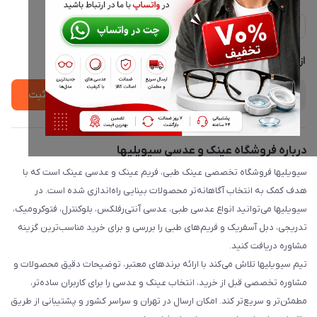
ارسال فوری در تهران + ارسال به سراسر کشور
مجله فروشگاه
حریم خصوصی
لیست محصولات
پشتیبانی واتساپ 09397003162
درباره ما
از جدید‌ترین تخفیف‌ها با‌ خبر شوید
ثبت
درباره فروشگاه عینک و عدسی سیویلیها
سیویلیها فروشگاه تخصصی عینک طبی، فریم عینک و عدسی عینک است که با
هدف کمک به انتخاب آگاهانه‌تر محصولات بینایی راه‌اندازی شده است. در
سیویلیها می‌توانید انواع عدسی طبی، عدسی آنتی‌رفلکس، بلوکنترل، فتوکرومیک،
تدریجی، دبل آسفریک و فریم‌های طبی را بررسی و برای خرید مناسب‌ترین گزینه
مشاوره دریافت کنید.
تیم سیویلیها تلاش می‌کند با ارائه برندهای معتبر، توضیحات دقیق محصولات و
مشاوره تخصصی قبل از خرید، انتخاب عینک و عدسی را برای کاربران ساده‌تر،
مطمئن‌تر و سریع‌تر کند. امکان ارسال در تهران و سراسر کشور و پشتیبانی از طریق