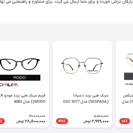
هیکمن
عینک طبی برند دسپادا
فریم عینک طبی
PURTT (Ana Hickmann) مدل
(DESPADA) مدل DSC 5077
(MODO) مدل 4083
47,000,000
5,500,000
28,500,000
2,999,000
٪
46٪
18٪
تومان
تومان