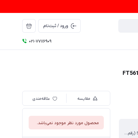
ورود / ثبت‌نام
021-77116909
مقایسه
علاقه‌مندی
محصول مورد نظر موجود نمی‌باشد.
17-145⬜53 (رقم اول عرض لنز، رقم دوم عرض پل عینک، رقم سوم طول دسته)