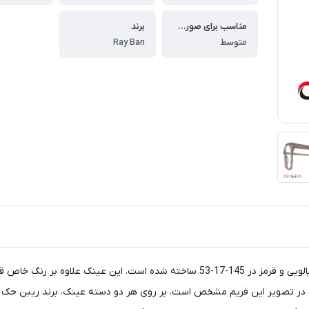
مناسب برای صورت های
برند
متوسط
Ray Ban
عینک FT4513 ریبن یکی از عینک هایی است که با ترکیب رنگ آلبالویی و قرمز در 145-17-
 که در تصویر این فریم مشخص است، بر روی هر دو دسته عینک، برند ریبن ح