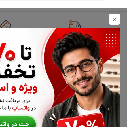
تحویل اکسپرس
امکان پرداخت 
اطلاعات تماس
02177116909
info@civiliha.com
ارسال فوری در تهران + ارسال به سراسر کشور