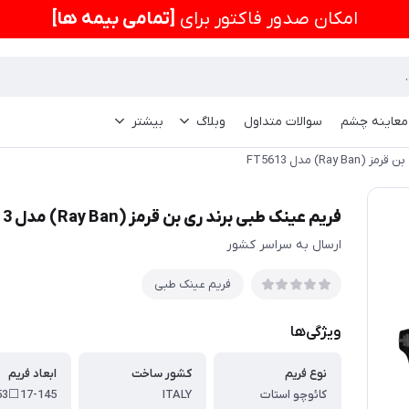
امكان صدور فاکتور برای
[تمامی بیمه ها]
 معاینه چشم
سوالات متداول
وبلاگ
بیشتر
Ra) مدل FT5613
فریم عینک طبی برند ری بن قرمز (Ray Ban) مدل FT5613
ارسال به سراسر کشور
فریم عینک طبی
ویژگی‌ها
نوع فریم
کشور ساخت
ابعاد فریم
کائوچو استات
ITALY