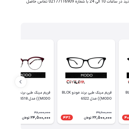
مجموعه سیویلیها، عدسی انتخابی بر روی فریم مورد نظر به شکل رایگان تراش خورده و برای شما ارسال می گردد. برای مشاوره و راهنمایی می توانید در ساعات 10 الی 24 با شماره 02177116909 تماس حاصل
 برند مودو BLK
فریم عینک طبی برند مودو BLCK
فریم عینک طبی برند مودو WINE
(MODO) مدل 6522
(MODO) مدل 4518
38,000,000
39,200,000
24,500,000
22,500,000
36٪
43٪
40
تومان
تومان