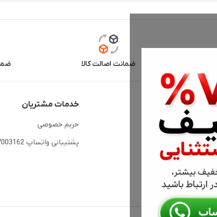
آنلاین
ضمانت اصالت کالا
ضما
دسترسی سریع
خدمات مشتریان
حساب کاربری
حریم خصوصی
مجله فروشگاه
پشتیبانی واتساپ 09397003162
لیست محصولات
درباره ما