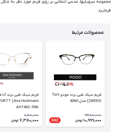
فرمایید.
محصولات مرتبط
فریم عینک طبی برند مودو Tort
فریم عینک طبی برند آنا 
(MODO) مدل 4060
AH1462–09A
8,900,000
33,600,000
7,350,000
10,999,000
68٪
تومان
تومان