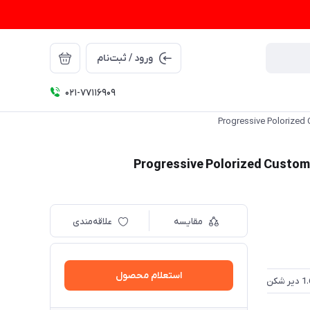
ورود / ثبت‌نام
021-77116909
مقایسه
علاقه‌مندی
استعلام محصول
 شکن فتوکرومیک
1.67 فتوکرومیک