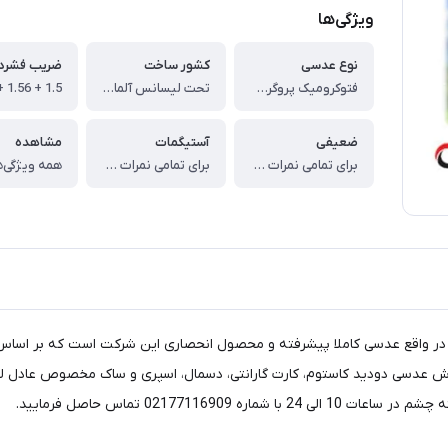
ویژگی‌ها
نوع عدسی
کشور ساخت
ضریب فشرد
فتوکرومیک پروگرسیو (تدریجی) Custom G
تحت لیسانس آلمان (در ضریب شکست های 1.59 و 1.6 و 1.67 کوتینگ های به کار رفته در عدسی فتوکرومیک کاستوم ایکس از نوع Spain-Coated می باشد.)
ضعیفی
آستیگمات
مشاهده
برای تمامی نمرات موجود است.
برای تمامی نمرات موجود است.
همه ویژگی‌ه
در واقع عدسی کاملا پیشرفته و محصول انحصاری این شرکت است که بر اساس
ارش عدسی دودید کاستوم، کارت گارانتی، دسمال، اسپری و ساک مخصوص عادل لن
0217711 تماس حاصل فرمایید.