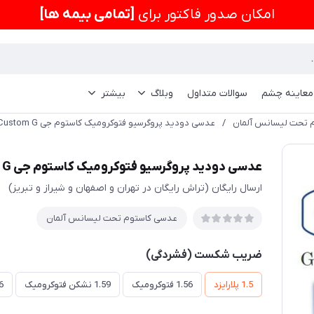
امكان صدور فاکتور برای
[تمامی بیمه ها]
 معاینه چشم
سوالات متداول
وبلاگ
بیشتر
 تحت لیسانس آلمان
/
عدسی دودید پروگرسیو فتوکرومیک کاستوم جی Progressive Polorized Custom G
عدسی دودید پروگرسیو فتوکرومیک کاستوم جی Progressive Polorized Custom G
ارسال رایگان (تراش رایگان در تهران و اصفهان و شیراز و تبریز)
عدسی کاستوم تحت لیسانس آلمان
ضریب شکست (فشردگی)
1.5 پلارایزد
1.56 فتوکرومیک
1.59 نشکن فتوکرومیک
1.6 دیر