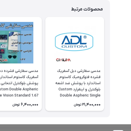
محصولات مرتبط
عدسی سفارشی دبل آسفریک
عدسی سفارشی فشرده دب
فشرده فتوکرومیک کاستوم
آسفریک کاستوم استاندارد 
استاندارد با پوشش ضد اشعه
پوشش بلوکنترل انتخابی
بلوکنترل و اینفرارد Custom
stom Double Aspheric
e Vision Standard 1.67
Double Aspheric Single
Organic
Vision Standard 1.67
6,400,000
21,400,000
تومان
تومان
Photocromic Spin-Coated
Energy Blue (Blue control &
infrared)