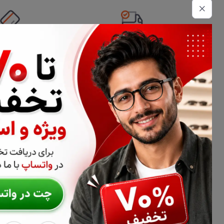
تحویل اکسپرس
امکان پرداخت 
اطلاعات تماس
02177116909
info@civiliha.com
ارسال فوری در تهران + ارسال به سراسر کشور
درباره فروشگاه عینک و عدسی سیویلیها