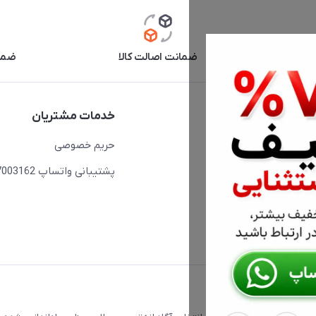
آنلاین
ضمانت اصالت کالا
ضما
دسترسی سریع
خدمات مشتریان
حساب کاربری
حریم خصوصی
مجله فروشگاه
پشتیبانی واتساپ 09397003162
لیست محصولات
درباره ما