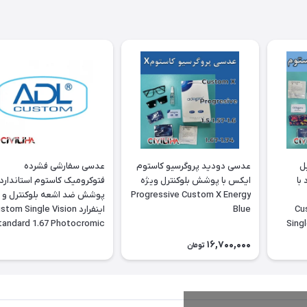
ل
عدسی دودید پروگرسیو کاستوم
عدسی سفارشی فشرده
با
ایکس با پوشش بلوکنترل ویژه
فتوکرومیک کاستوم استاندارد ب
Progressive Custom X Energy
پوشش ضد اشعه بلوکنترل و
Cu
Blue
اینفرارد tom Single Vision
tandard 1.67 Photocromic
Singl
Spin-Coated Energy Blue
16,700,000
تومان
(Blue control & infrared)