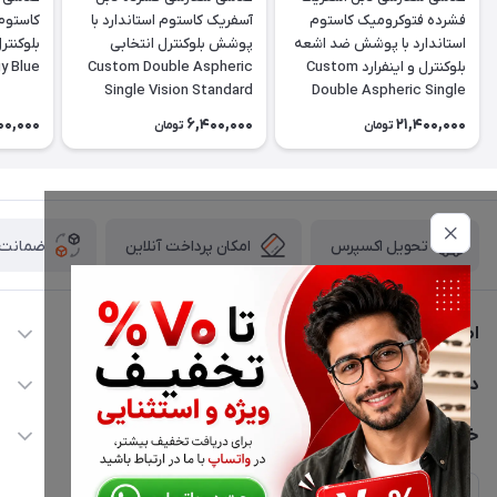
فشرده فتوکرومیک کاستوم
آسفریک کاستوم استاندارد با
کاستوم
استاندارد با پوشش ضد اشعه
پوشش بلوکنترل انتخابی
بلوکنترل و اینفرارد Custom
Custom Double Aspheric
y Blue
Single Vision Standard
Double Aspheric Single
1.67 Organic
Vision Standard 1.67
00,000
6,400,000
21,400,000
تومان
تومان
Photocromic Spin-Coated
Energy Blue (Blue control
& infrared)
امکان پرداخت آنلاین
ضمانت ا
تحویل اکسپرس
اطلاعات تماس
02177116909
دسترسی سریع
info@civiliha.com
حساب کاربری
خدمات مشتریان
ارسال فوری در تهران + ارسال به سراسر کشور
مجله فروشگاه
حریم خصوصی