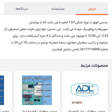
معرفی
مشخصات
دیدگاه‌ها
عدسی فوق از نوع نشکن 1.67 فشرده می باشد که با پوشش
سوپرهایدروفوبیک عرضه می گردد. این عدسی تنها برای نمرات منفی ضعیفی (از
2.25- الی 10.00-) موجود می باشد و حداکثر تا 4 نمره آستیگمات دارد. برای
مشاوه و یا ثبت سفارش مطابق نسخه معاینه چشم در ساعات 10 الی 24 با
شماره 02177116909 تماس حاصل فرمایید.
محصولات مرتبط
عدسی سفارشی دبل آسفریک
عدسی سفارشی فشرده دبل
عدسی د