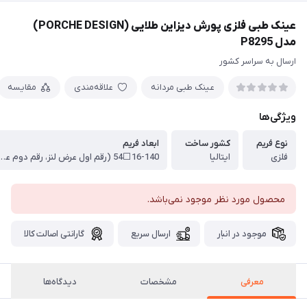
عینک طبی فلزی پورش دیزاین طلایی (PORCHE DESIGN)
مدل P8295
ارسال به سراسر کشور
عینک طبی مردانه
علاقه‌مندی
مقایسه
ویژگی‌ها
نوع فریم
کشور ساخت
ابعاد فریم
فلزی
ایتالیا
16-140⬜54 (رقم اول عرض لنز، رقم دوم عرض پل عینک،
محصول مورد نظر موجود نمی‌باشد.
موجود در انبار
ارسال سریع
گارانتی اصالت کالا
معرفی
مشخصات
دیدگاه‌ها