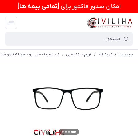
امكان صدور فاکتور برای
[تمامی بیمه ها]
سیویلیها
/
فروشگاه
/
فریم عینک طبی
/
فریم عینک طبی برند مونته کارلو مشکی مات (Monte Carlo)