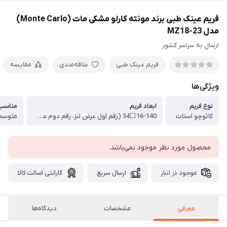
فریم عینک طبی برند مونته کارلو مشکی مات (Monte Carlo)
مدل MZ18-23
ارسال به سراسر کشور
فریم عینک طبی
علاقه‌مندی
مقایسه
ویژگی‌ها
نوع فریم
ابعاد فریم
مناسب 
کائوچو استات
16-140⬜54 (رقم اول عرض لنز، رقم دوم عرض پل عینک، رقم سوم طول دسته)
متوسط 
محصول مورد نظر موجود نمی‌باشد.
موجود در انبار
ارسال سریع
گارانتی اصالت کالا
معرفی
مشخصات
دیدگاه‌ها