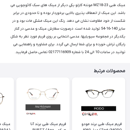
عینک طبی MZ18-23 مونته کارلو یکی دیگر از عینک های سبک کائوچویی می
باشد. این عینک از انعطاف پذیری بالایی برخوردار بوده و تا حدودی در برابر
شکست از خود مقاومت نشان می دهد. رنگ این عینک مشکی مات بود و در
سایز 140-16-54 تولید شده است. درصورت سفارش عینک و عدسی در کنار
یکدیگر در مجموعه سیویلیها، عدسی انتخابی بر روی فریم مورد نظر به شکل
رایگان تراش خورده و برای شما ارسال می گردد. برای مشاوره و راهنمایی می
توانید در ساعات 10 الی 24 با شماره 02177116909 تماس حاصل فرمایید.
محصولات مرتبط
فریم عینک طبی برند مودو
فریم عینک طبی برند آنا
عینک طب