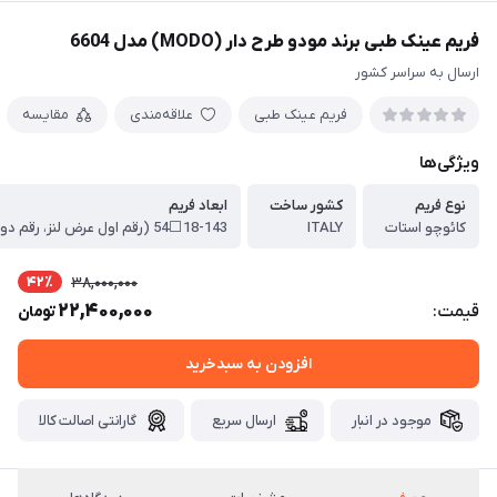
فریم عینک طبی برند مودو طرح دار (MODO) مدل 6604
ارسال به سراسر کشور
فریم عینک طبی
علاقه‌مندی
مقایسه
ویژگی‌ها
نوع فریم
کشور ساخت
ابعاد فریم
کائوچو استات
ITALY
42٪
38,000,000
22,400,000
قیمت:
تومان
افزودن به سبدخرید
موجود در انبار
ارسال سریع
گارانتی اصالت کالا