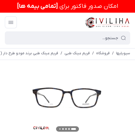
امكان صدور فاکتور برای
[تمامی بیمه ها]
سیویلیها
/
فروشگاه
/
فریم عینک طبی
/
فریم عینک طبی برند مودو طرح دار (MODO) مدل 6604