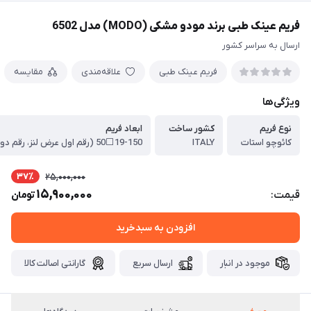
فریم عینک طبی برند مودو مشکی (MODO) مدل 6502
ارسال به سراسر کشور
فریم عینک طبی
علاقه‌مندی
مقایسه
ویژگی‌ها
نوع فریم
کشور ساخت
ابعاد فریم
کائوچو استات
ITALY
37٪
25,000,000
15,900,000
قیمت:
تومان
افزودن به سبدخرید
موجود در انبار
ارسال سریع
گارانتی اصالت کالا