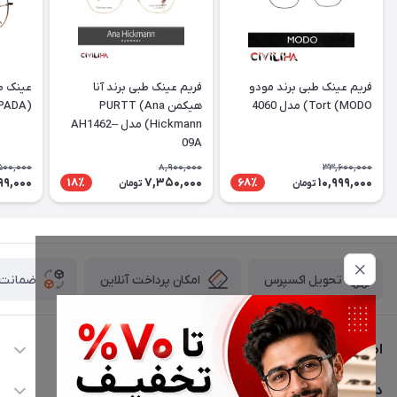
فریم عینک طبی برند مودو
فریم عینک طبی برند آنا
عینک طب
Tort (MODO) مدل 4060
هیکمن PURTT (Ana
(DESPADA) مدل DSC 5077
Hickmann) مدل AH1462–
09A
500,000
8,900,000
33,600,000
99,000
7,350,000
10,999,000
18٪
68٪
تومان
تومان
امکان پرداخت آنلاین
ضمانت ا
تحویل اکسپرس
اطلاعات تماس
02177116909
دسترسی سریع