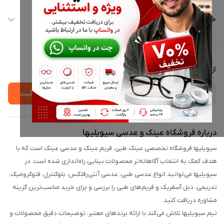
info@civiliha.com
حساب کاربری
خدمات مشتریان
ارسال فوری در تهران + ارسال به سراسر کشور
مجله فروشگاه
حریم خصوصی
لیست محصولات
پشتیبانی واتساپ 09397003162
درباره ما
از جدید‌ترین تخفیف‌ها با‌ خبر شوید
ثبت
درباره فروشگاه عینک و عدسی سیویلیها
سیویلیها فروشگاه تخصصی عینک طبی، فریم عینک و عدسی عینک است که با
هدف کمک به انتخاب آگاهانه‌تر محصولات بینایی راه‌اندازی شده است. در
سیویلیها می‌توانید انواع عدسی طبی، عدسی آنتی‌رفلکس، بلوکنترل، فتوکرومیک،
تدریجی، دبل آسفریک و فریم‌های طبی را بررسی و برای خرید مناسب‌ترین گزینه
مشاوره دریافت کنید.
تیم سیویلیها تلاش می‌کند با ارائه برندهای معتبر، توضیحات دقیق محصولات و