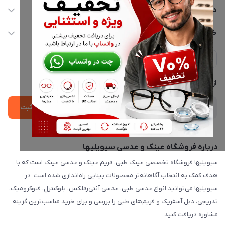
02177116909
دسترسی سریع
info@civiliha.com
حساب کاربری
خدمات مشتریان
ارسال فوری در تهران + ارسال به سراسر کشور
مجله فروشگاه
حریم خصوصی
لیست محصولات
پشتیبانی واتساپ 09397003162
درباره ما
از جدید‌ترین تخفیف‌ها با‌ خبر شوید
ثبت
درباره فروشگاه عینک و عدسی سیویلیها
سیویلیها فروشگاه تخصصی عینک طبی، فریم عینک و عدسی عینک است که با
هدف کمک به انتخاب آگاهانه‌تر محصولات بینایی راه‌اندازی شده است. در
سیویلیها می‌توانید انواع عدسی طبی، عدسی آنتی‌رفلکس، بلوکنترل، فتوکرومیک،
تدریجی، دبل آسفریک و فریم‌های طبی را بررسی و برای خرید مناسب‌ترین گزینه
مشاوره دریافت کنید.