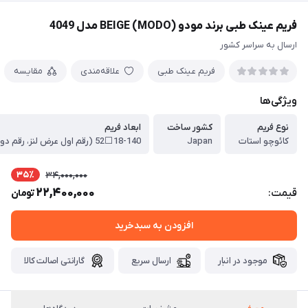
فریم عینک طبی برند مودو BEIGE (MODO) مدل 4049
ارسال به سراسر کشور
فریم عینک طبی
علاقه‌مندی
مقایسه
ویژگی‌ها
نوع فریم
کشور ساخت
ابعاد فریم
کائوچو استات
Japan
35٪
34,000,000
22,400,000
قیمت:
تومان
افزودن به سبدخرید
موجود در انبار
ارسال سریع
گارانتی اصالت کالا