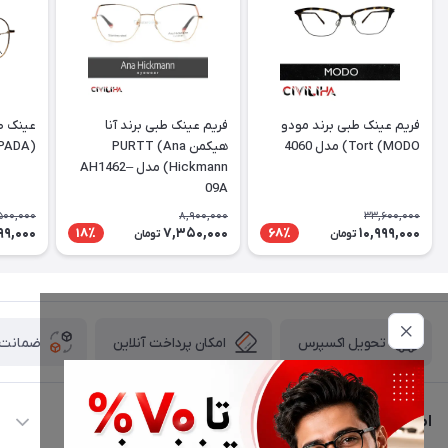
فریم عینک طبی برند مودو
فریم عینک طبی برند آنا
عینک طب
Tort (MODO) مدل 4060
هیکمن PURTT (Ana
(DESPADA) مدل DSC 5077
Hickmann) مدل AH1462–
09A
500,000
8,900,000
33,600,000
99,000
7,350,000
10,999,000
18٪
68٪
تومان
تومان
امکان پرداخت آنلاین
ضمانت ا
تحویل اکسپرس
اطلاعات تماس