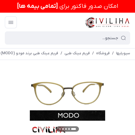
امكان صدور فاکتور برای
[تمامی بیمه ها]
سیویلیها
/
فروشگاه
/
فریم عینک طبی
/
فریم عینک طبی برند مودو BEIGE (MODO) مدل 4049