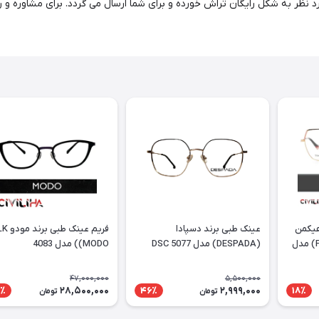
هیکمن
عینک طبی برند دسپادا
فریم عینک طبی
PURTT (Ana Hickmann) مدل
(DESPADA) مدل DSC 5077
(MODO) مدل 4083
47,000,000
5,500,000
28,500,000
2,999,000
٪
46٪
18٪
تومان
تومان