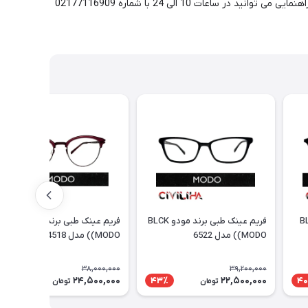
کنار یکدیگر در مجموعه سیویلیها، عدسی انتخابی بر روی فریم مورد نظر به شکل رایگان تراش خورده و برای شما ارسال می گردد. برای مشاوره و راهنمایی می توانید در ساعات 10 الی 24 با شماره 02177116909
 برند مودو BLK
فریم عینک طبی برند مودو BLCK
فریم عینک طبی برند مودو WINE
(MODO) مدل 6522
(MODO) مدل 4518
38,000,000
39,200,000
24,500,000
22,500,000
36٪
43٪
40
تومان
تومان