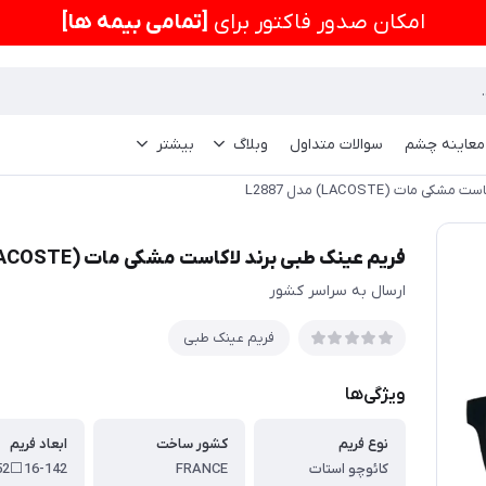
امكان صدور فاکتور برای
[تمامی بیمه ها]
 معاینه چشم
سوالات متداول
وبلاگ
بیشتر
مات (LACOSTE) مدل L2887
فریم عینک طبی برند لاکاست مشکی مات (LACOSTE) مدل L2887
ارسال به سراسر کشور
فریم عینک طبی
ویژگی‌ها
نوع فریم
کشور ساخت
ابعاد فریم
کائوچو استات
FRANCE