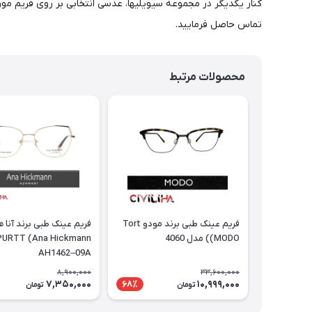
تماس حاصل فرمایید.
محصولات مرتبط
فریم عینک طبی برند مودو Tort
فریم عینک طبی برند آنا 
(MODO) مدل 4060
AH1462–09A
8,900,000
33,600,000
7,350,000
10,999,000
68٪
تومان
تومان