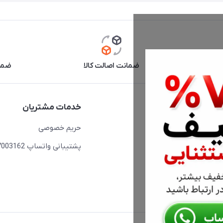
آنلاین
ضمانت اصالت کالا
ضما
دسترسی سریع
خدمات مشتریان
حساب کاربری
حریم خصوصی
مجله فروشگاه
پشتیبانی واتساپ 09397003162
لیست محصولات
درباره ما