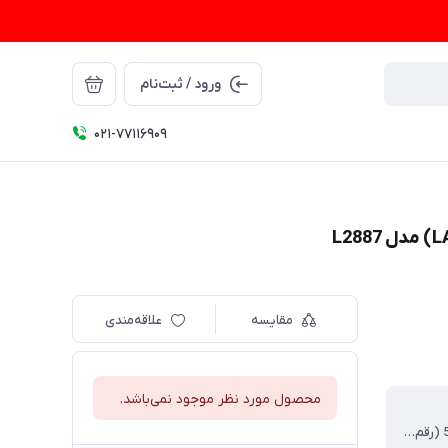
ورود / ثبت‌نام
021-77116909
مقایسه
علاقه‌مندی
محصول مورد نظر موجود نمی‌باشد.
16-142⬜52 (رقم اول عرض لنز، رقم دوم عرض پل عینک، رقم سوم طول دسته)