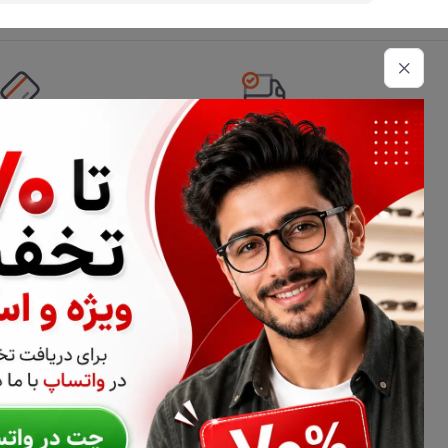
تحویل اکسپرس
امکان پرداخت 
اطلاعات تماس
02177116909
info@civiliha.com
ارسال فوری در تهران + ارسال به سراسر کشور