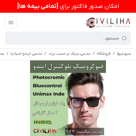
امكان صدور فاکتور برای
[تمامی بیمه ها]
سیویلیها
/
فروشگاه
/
عدسی عینک بر حسب برند
/
عدسی ایندو اسپانیا
/
عدسی