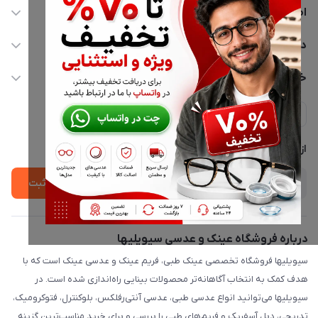
اطلاعات تماس
02177116909
دسترسی سریع
info@civiliha.com
حساب کاربری
خدمات مشتریان
ارسال فوری در تهران + ارسال به سراسر کشور
مجله فروشگاه
حریم خصوصی
لیست محصولات
پشتیبانی واتساپ 09397003162
درباره ما
از جدید‌ترین تخفیف‌ها با‌ خبر شوید
ثبت
درباره فروشگاه عینک و عدسی سیویلیها
سیویلیها فروشگاه تخصصی عینک طبی، فریم عینک و عدسی عینک است که با
هدف کمک به انتخاب آگاهانه‌تر محصولات بینایی راه‌اندازی شده است. در
سیویلیها می‌توانید انواع عدسی طبی، عدسی آنتی‌رفلکس، بلوکنترل، فتوکرومیک،
تدریجی، دبل آسفریک و فریم‌های طبی را بررسی و برای خرید مناسب‌ترین گزینه