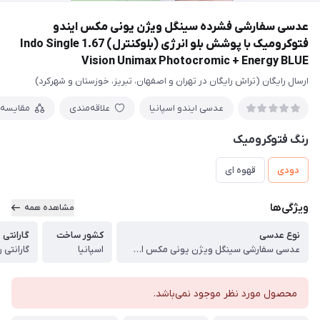
عدسی سفارشی فشرده سینگل ویژن یونی مکس ایندو
فتوکرومیک با پوشش بلو انرژی (بلوکنترل) 1.67 Indo Single
Vision Unimax Photocromic + Energy BLUE
ارسال رایگان (تراش رایگان در تهران و اصفهان، تبریز، خوزستان و شهرکرد)
عدسی ایندو اسپانیا
علاقه‌مندی
مقایسه
رنگ فتوکرومیک
دودی
قهوه ای
ویژگی‌ها
مشاهده همه
نوع عدسی
کشور ساخت
گارانتی
عدسی سفارشی سینگل ویژن یونی مکس ایندو فتوکرومیک با پوشش بلو انرژی (بلوکنترل) 1.67 Indo Single Vision Unimax Indocromic Gray + Energy BLUE
اسپانیا
گارانتی رسمی 24 
محصول مورد نظر موجود نمی‌باشد.