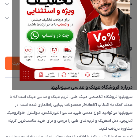
02177116909
دسترسی سریع
info@civiliha.com
حساب کاربری
خدمات مشتریان
ارسال فوری در تهران + ارسال به سراسر کشور
مجله فروشگاه
حریم خصوصی
لیست محصولات
پشتیبانی واتساپ 09397003162
درباره ما
از جدید‌ترین تخفیف‌ها با‌ خبر شوید
ثبت
درباره فروشگاه عینک و عدسی سیویلیها
سیویلیها فروشگاه تخصصی عینک طبی، فریم عینک و عدسی عینک است که با
هدف کمک به انتخاب آگاهانه‌تر محصولات بینایی راه‌اندازی شده است. در
سیویلیها می‌توانید انواع عدسی طبی، عدسی آنتی‌رفلکس، بلوکنترل، فتوکرومیک،
تدریجی، دبل آسفریک و فریم‌های طبی را بررسی و برای خرید مناسب‌ترین گزینه
مشاوره دریافت کنید.
تیم سیویلیها تلاش می‌کند با ارائه برندهای معتبر، توضیحات دقیق محصولات و