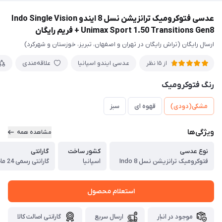
عدسی فتوکرومیک ترانزیشن نسل 8 ایندو Indo Single Vision
Unimax Sport 1.50 Transitions Gen8 + فريم رايگان
ارسال رایگان (تراش رایگان در تهران و اصفهان، تبریز، خوزستان و شهرکرد)
عدسی ایندو اسپانیا
علاقه‌مندی
از 15 نظر
رنگ فتوکرومیک
مشکی(دودی)
قهوه ای
سبز
ویژگی‌ها
مشاهده همه
نوع عدسی
کشور ساخت
گارانتی
فتوکرومیک ترانزیشن نسل 8 Indo
اسپانیا
گارانتی رسمی 24 ماهه ایندو
استعلام محصول
موجود در انبار
ارسال سریع
گارانتی اصالت کالا