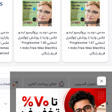
عدسی دودید پروگرسیو ایندو
عدسی دودید پروگرسیو ایندو
عدسی س
مکس وایتا با پوشش بلوکنترل
مکس وایتا با پوشش بلوکنترل
پلارایز
انتخابی 1.67 Progressive
انتخابی 1.60 Progressive
Unimax
Indo Free-Max MaxVita +
Indo Free-Max MaxVita +
فريم رايگان
فريم رايگان
arized
ctive
امکان پرداخت آنلاین
ضمانت ا
تحویل اکسپرس
اطلاعات تماس