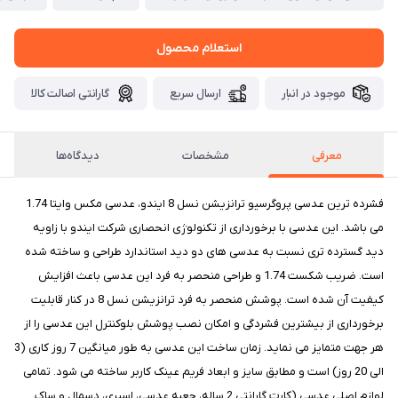
استعلام محصول
موجود در انبار
ارسال سریع
گارانتی اصالت کالا
معرفی
مشخصات
دیدگاه‌ها
فشرده ترین عدسی پروگرسیو ترانزیشن نسل 8 ایندو، عدسی مکس وایتا 1.74
می باشد. این عدسی با برخورداری از تکنولوژی انحصاری شرکت ایندو با زاویه
دید گسترده تری نسبت به عدسی های دو دید استاندارد طراحی و ساخته شده
است. ضریب شکست 1.74 و طراحی منحصر به فرد این عدسی باعث افزایش
کیفیت آن شده است. پوشش منحصر به فرد ترانزیشن نسل 8 در کنار قابلیت
برخورداری از بیشترین فشردگی و امکان نصب پوشش بلوکنترل این عدسی را از
هر جهت متمایز می نماید. زمان ساخت این عدسی به طور میانگین 7 روز کاری (3
الی 20 روز) است و مطابق سایز و ابعاد فریم عینک کاربر ساخته می شود. تمامی
لوازم اصلی عدسی (کارت گارانتی 2 ساله، جعبه عدسی، اسپری، دسمال و ساک