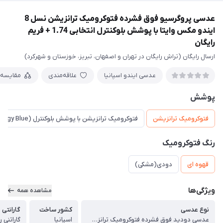
عدسی پروگرسیو فوق فشرده فتوکرومیک ترانزیشن نسل 8
ایندو مکس وایتا با پوشش بلوکنترل انتخابی 1.74 + فريم
رايگان
ارسال رایگان (تراش رایگان در تهران و اصفهان، تبریز، خوزستان و شهرکرد)
عدسی ایندو اسپانیا
علاقه‌مندی
مقایسه
پوشش
فتوکرومیک ترانزیشن
فتوکرومیک ترانزیشن با پوشش بلوکنترل (Energy Blue)
رنگ فتوکرومیک
قهوه ای
دودی(مشکی)
ویژگی‌ها
مشاهده همه
نوع عدسی
کشور ساخت
گارانتی
عدسی دودید فوق فشرده فتوکرومیک ترانزیشن نسل 8 پروگرسیو ایندو مکس وایتا با پوشش بلوکنترل انتخابی 1.74 Progressive Indo Transitions Gen8 MaxVita
اسپانیا
گاراتنی رسمی 24 