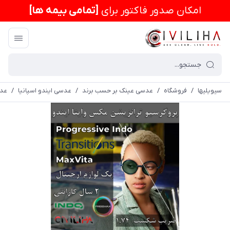
امكان صدور فاکتور برای
[تمامی بیمه ها]
سیویلیها
/
فروشگاه
/
عدسی عینک بر حسب برند
/
عدسی ایندو اسپانیا
/
عدسی پ